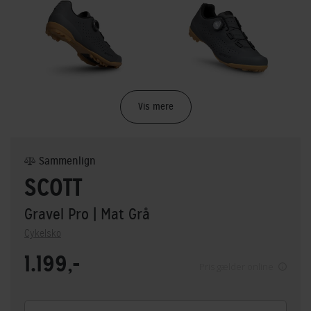
Vis mere
Sammenlign
SCOTT
Gravel Pro
| Mat Grå
Cykelsko
1.199,-
Pris gælder online