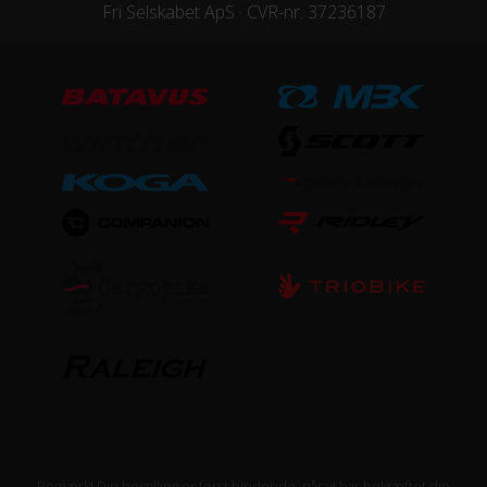
Fri Selskabet ApS · CVR-nr. 37236187
Bemærk! Din bestilling er først bindende, når vi har bekræftet din