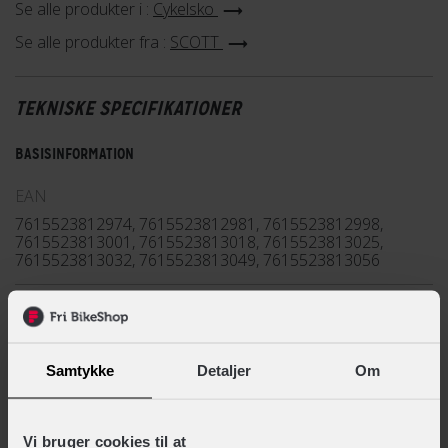
Se alle produkter i :
Cykelsko
Se alle produkter fra :
SCOTT
TEKNISKE SPECIFIKATIONER
BASISINFORMATION
EAN
7615523812974, 7615523812981, 7615523812998,
7615523813001, 7615523813018, 7615523813025,
7615523813032, 7615523813049, 7615523813056
Hovedprodukt ID
77-2888057571
Samtykke
Detaljer
Om
Sikkerheds- og producentinfo
Vis detaljer
Vi bruger cookies til at