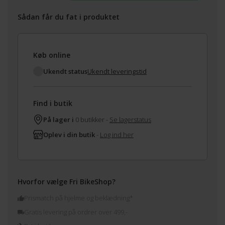
Sådan får du fat i produktet
Køb online
Ukendt status
Ukendt leveringstid
Find i butik
På lager i
0 butikker -
Se lagerstatus
Oplev i din butik
-
Log ind her
Hvorfor vælge Fri BikeShop?
Prismatch på hjelme og beklædning*
Gratis levering på ordrer over 499,-