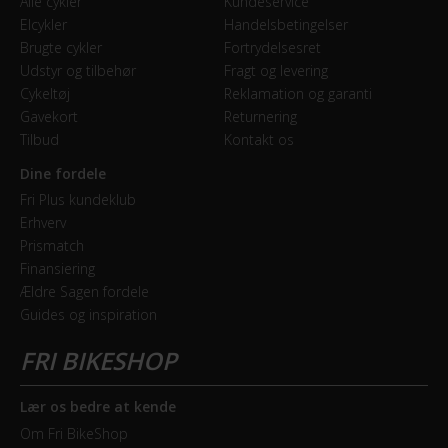
Alle cykler
Kundeservice
Elcykler
Handelsbetingelser
Brugte cykler
Fortrydelsesret
Udstyr og tilbehør
Fragt og levering
Cykeltøj
Reklamation og garanti
Gavekort
Returnering
Tilbud
Kontakt os
Dine fordele
Fri Plus kundeklub
Erhverv
Prismatch
Finansiering
Ældre Sagen fordele
Guides og inspiration
Lær os bedre at kende
Om Fri BikeShop