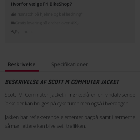
Hvorfor vælge Fri BikeShop?
Prismatch på hjelme og beklædning*
Gratis levering på ordrer over 499,-
Byt i butik
Beskrivelse
Specifikationer
BESKRIVELSE AF SCOTT M COMMUTER JACKET
Scott M Commuter Jacket i mørkeblå er en vindafvisende
jakke der kan bruges på cykelturen men også i hverdagen.
Jakken har reflekterende elementer bagpå samt i ærmerne
så man lettere kan blive set i trafikken.