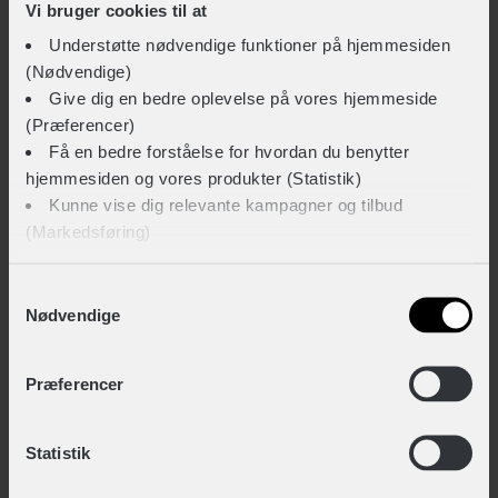
Vi bruger cookies til at
Jakketype
Understøtte nødvendige funktioner på hjemmesiden
Vindjakke
(Nødvendige)
Vis mere
Give dig en bedre oplevelse på vores hjemmeside
(Præferencer)
STØRRELSE OG VÆGT
LIGNENDE PRODUKTER
Få en bedre forståelse for hvordan du benytter
Vægt
hjemmesiden og vores produkter (Statistik)
Kunne vise dig relevante kampagner og tilbud
300 g
(Markedsføring)
TEKNISKE SPECIFIKATIONER
Klik på ‘OK’ for at give os dit samtykke til at bruge
Samtykkevalg
Nødvendige
cookies til alle disse formål. Du kan også bruge
Ærmelængde
afkrydsningsfelterne for at give samtykke til specifikke
Langærmet
formål. Vælg formål og ‘Gem indstillinger’.
Præferencer
Materiale
Du kan til enhver tid trække dit samtykke tilbage eller
85 % Nylon,15 % Elastan
Statistik
ændre det ved at klikke på linket "Brug af cookies"