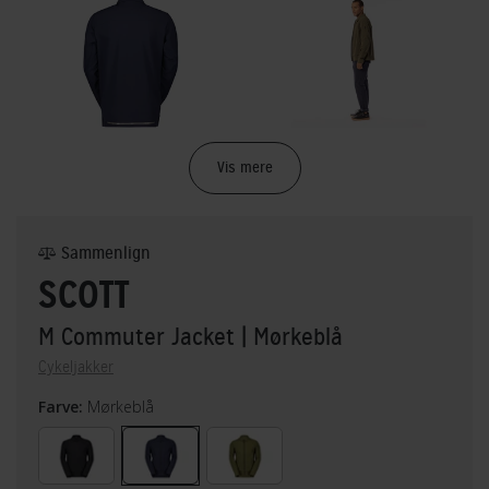
Vis mere
Sammenlign
SCOTT
M Commuter Jacket
| Mørkeblå
Cykeljakker
Farve:
Mørkeblå