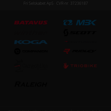
Fri Selskabet ApS · CVR-nr. 37236187
Maksimal fart
25 km/t
Motor model
Bosch Performance Line CX
Motoreffekt
250 W
Motorplacering
Centermotor
STEL
Forgaffel
SR Suntour XCM34 LO Coil, Mekanisk affjedret, 100 mm