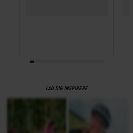
Estimeret rækkevidde (km)
70 km - 120 km
Walk assist
Ja
GEAR
Drivlinje
Remtræk
LAD DIG INSPIRERE
Frontklinger
1x - Single
Geargruppe
Shimano Nexus