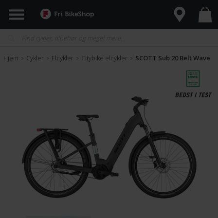
Hjem
Cykler
Elcykler
Citybike elcykler
SCOTT Sub 20 Belt Wave
>
>
>
>
BEDST I TEST