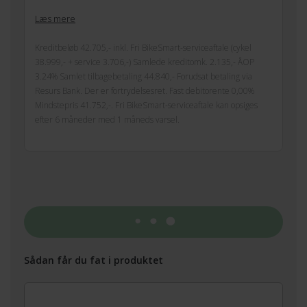
Læs mere
Kreditbeløb 42.705,- inkl. Fri BikeSmart-serviceaftale (cykel
38.999,- + service 3.706,-) Samlede kreditomk. 2.135,- ÅOP
3.24% Samlet tilbagebetaling 44.840,- Forudsat betaling via
Resurs Bank. Der er fortrydelsesret. Fast debitorente 0,00%
Mindstepris 41.752,-. Fri BikeSmart-serviceaftale kan opsiges
efter 6 måneder med 1 måneds varsel.
Tilføj til kurv
Sådan får du fat i produktet