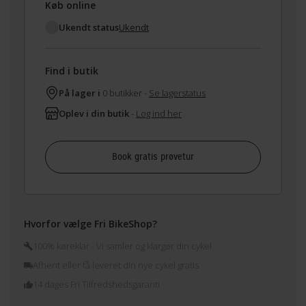
Køb online
Ukendt status
Ukendt
Find i butik
På lager i
0 butikker -
Se lagerstatus
Oplev i din butik
-
Log ind her
Book gratis prøvetur
Hvorfor vælge Fri BikeShop?
100% køreklar - Vi samler og klargør din cykel
Afhent eller få leveret din nye cykel gratis
14 dages Fri Tilfredshedsgaranti