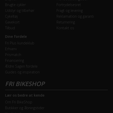
Brugte cykler
Fortrydelsesret
Dæk
Udstyr og tilbehør
Fragt og levering
Schwalbe Big Apple Performance
Cykeltøj
Reklamation og garanti
Gavekort
Returnering
Hjul
Tilbud
Kontakt os
Syncros X18 Disc
Dine fordele
Fri Plus kundeklub
Hjulstørrelse
Erhverv
28″
Prismatch
Finansiering
Ældre Sagen fordele
KOMPONENTER
Guides og inspiration
Frempind
Justerbar, Syncros UC 3.0
Lær os bedre at kende
Pedaler
Om Fri BikeShop
Marwi SP-828
Butikker og åbningstider