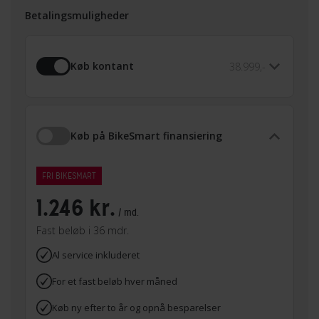
Betalingsmuligheder
Køb kontant
38.999,-
Køb på BikeSmart finansiering
FRI BIKESMART
1.246 kr.
/ md.
Fast beløb i 36 mdr.
Al service inkluderet
For et fast beløb hver måned
Køb ny efter to år og opnå besparelser