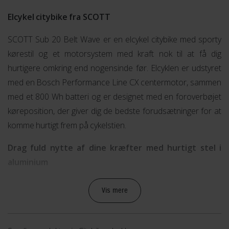
Elcykel citybike fra SCOTT
SCOTT Sub 20 Belt Wave er en elcykel citybike med sporty
kørestil og et motorsystem med kraft nok til at få dig
hurtigere omkring end nogensinde før. Elcyklen er udstyret
med en Bosch Performance Line CX centermotor, sammen
med et 800 Wh batteri og er designet med en foroverbøjet
køreposition, der giver dig de bedste forudsætninger for at
komme hurtigt frem på cykelstien.
Drag fuld nytte af dine kræfter med hurtigt stel i
aluminium
Elcyklens stel er fremstillet i aluminium og har en geometri,
Vis mere
der er mere aggressiv end f.eks. en klassisk elcykel. Det
betyder at de kræfter du lægger i pedalerne udnyttes bedre
og at du ikke bliver standset af vindmodstand i lige så høj