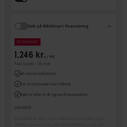
Køb på BikeSmart finansiering
FRI BIKESMART
1.246 kr.
/ md.
Fast beløb i 36 mdr.
Al service inkluderet
For et fast beløb hver måned
Køb ny efter to år og opnå besparelser
Læs mere
Kreditbeløb 42.705,- inkl. Fri BikeSmart-serviceaftale (cykel
38.999,- + service 3.706,-) Samlede kreditomk. 2.135,- ÅOP