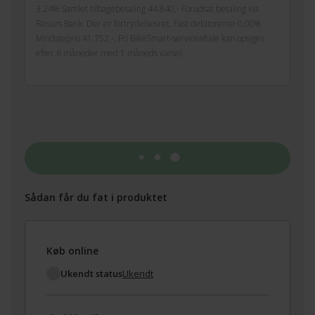
3.24% Samlet tilbagebetaling 44.840,- Forudsat betaling via
Resurs Bank. Der er fortrydelsesret. Fast debitorente 0,00%
Mindstepris 41.752,-. Fri BikeSmart-serviceaftale kan opsiges
efter 6 måneder med 1 måneds varsel.
Tilføj til kurv
Sådan får du fat i produktet
Køb online
Ukendt status
Ukendt