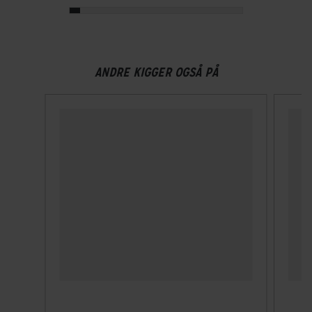
BREMSER
ANDRE KIGGER OGSÅ PÅ
Bagbremse
Hydraulisk skivebremse Shimano BR-MT200
Forbremse
Hydraulisk skivebremse Shimano BR-MT200
ELCYKEL SYSTEM
Display
Bosch Purion 200
Estimeret rækkevidde (km)
70 km - 120 km