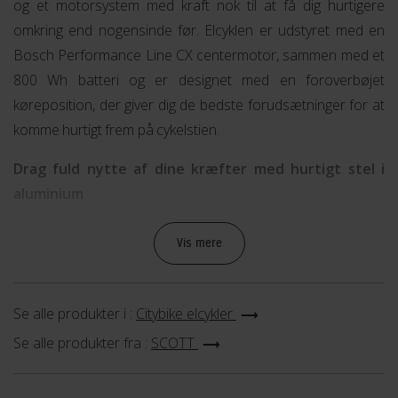
og et motorsystem med kraft nok til at få dig hurtigere
omkring end nogensinde før. Elcyklen er udstyret med en
Bosch Performance Line CX centermotor, sammen med et
800 Wh batteri og er designet med en foroverbøjet
køreposition, der giver dig de bedste forudsætninger for at
komme hurtigt frem på cykelstien.
Drag fuld nytte af dine kræfter med hurtigt stel i
aluminium
Elcyklens stel er fremstillet i aluminium og har en geometri,
Vis mere
der er mere aggressiv end f.eks. en klassisk elcykel. Det
betyder at de kræfter du lægger i pedalerne udnyttes bedre
og at du ikke bliver standset af vindmodstand i lige så høj
Se alle produkter i :
Citybike elcykler
grad.
Se alle produkter fra :
SCOTT
For at give cyklen et stilfuldt og afrundet look, er kablerne
ført indvendigt i stellet. Udover at det ser godt ud, beskytter