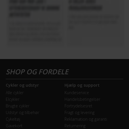
Kassette
Gates CDX 32T
Kranksæt
Gates
Samlet antal gear
5
Skiftegreb
Shimano Nexus Inter 5e
Cykler og udstyr
Hjælp og support
Alle cykler
Kundeservice
HJUL & DÆK
Elcykler
Handelsbetingelser
Brugte cykler
Fortrydelsesret
Dæk
Udstyr og tilbehør
Fragt og levering
Schwalbe Big Apple Performance
Cykeltøj
Reklamation og garanti
Gavekort
Returnering