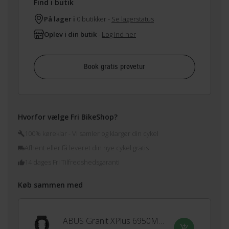
Find i butik
På lager i
0 butikker -
Se lagerstatus
Oplev i din butik
-
Log ind her
Book gratis prøvetur
Hvorfor vælge Fri BikeShop?
100% køreklar - Vi samler og klargør din cykel
Afhent eller få leveret din nye cykel gratis
14 dages Fri Tilfredshedsgaranti
Køb sammen med
ABUS Granit XPlus 6950M justérbar ringlås