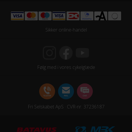
Sadelpind
Fast, Syncros 3.0
Styr
Sikker online-handel
Syncros UC3.0
Styrlås
Nej
Følg med i vores cykelglæde
MOTOR
Drivmoment
85 Nm
Fri Selskabet ApS · CVR-nr. 37236187
Maksimal fart
25 km/t
Motor model