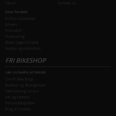
Hjul
Tilbud
Kontakt os
Syncros X18 Disc
Dine fordele
Fri Plus kundeklub
Hjulstørrelse
Erhverv
28″
Prismatch
Finansiering
Ældre Sagen fordele
KOMPONENTER
Guides og inspiration
Frempind
Justerbar, Syncros UC 3.0
Lær os bedre at kende
Pedaler
Om Fri BikeShop
Marwi SP-828
Butikker og åbningstider
Værksted og service
Sadel
Job og karriere
Persondatapolitik
Syncros Capilano
Brug af cookies