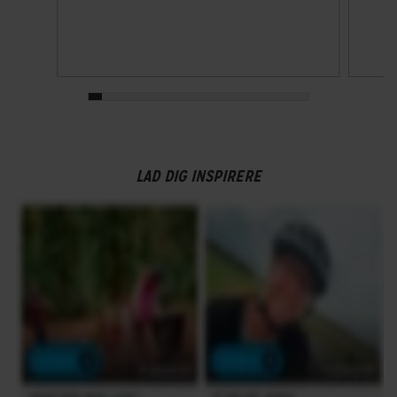
Walk assist
Ja
GEAR
Drivlinje
Remtræk
LAD DIG INSPIRERE
Frontklinger
1x - Single
Geargruppe
Shimano Nexus
Geartype
Indvendige gear