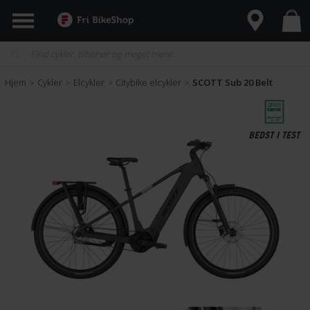
Hjem
Cykler
Elcykler
Citybike elcykler
SCOTT Sub 20 Belt
>
>
>
>
BEDST I TEST