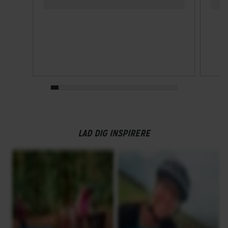
12
Skiftegreb
Shimano Deore SL-M6100-R
HJUL & DÆK
Dæk
Maxxis Rekon Race, 29x2.4"
LAD DIG INSPIRERE
Hjulstørrelse
29″
KOMPONENTER
Frempind
Syncros DC 3.0