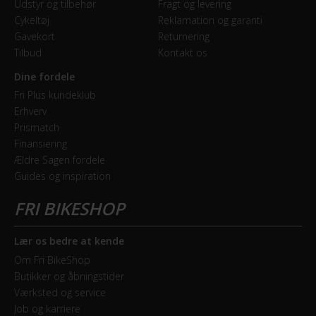
Udstyr og tilbehør
Fragt og levering
Cykeltøj
Reklamation og garanti
Ramme
Gavekort
Returnering
Scale Carbon HMF
Tilbud
Kontakt os
Stelmateriale
Dine fordele
Fri Plus kundeklub
Carbon
Erhverv
Prismatch
STØRRELSE OG VÆGT
Finansiering
Ældre Sagen fordele
Vægt
Guides og inspiration
12,9 kg
Lær os bedre at kende
Om Fri BikeShop
Butikker og åbningstider
Værksted og service
Job og karriere