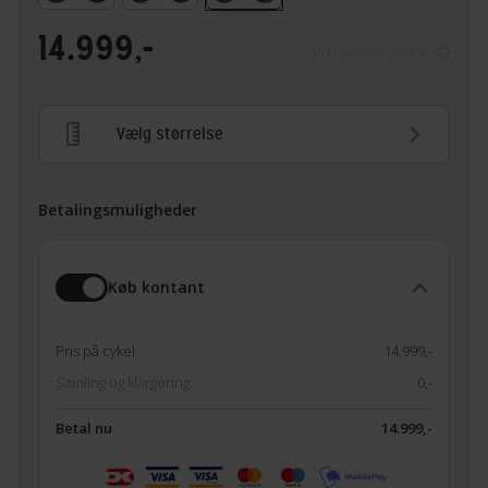
14.999,-
Pris gælder online
Vælg størrelse
Betalingsmuligheder
Køb kontant
Pris på cykel
14.999,-
Samling og klargøring
0,-
Betal nu
14.999,-