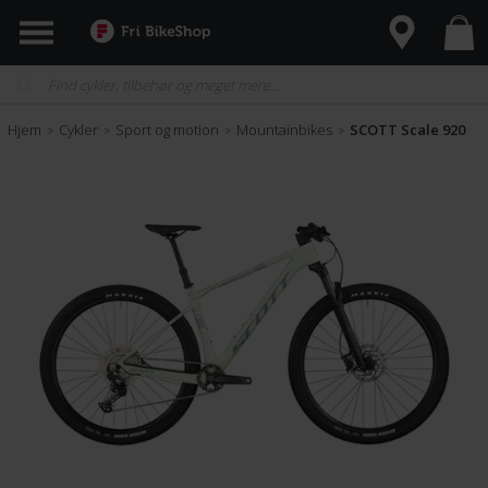
Hjem
Cykler
Sport og motion
Mountainbikes
SCOTT Scale 920
>
>
>
>