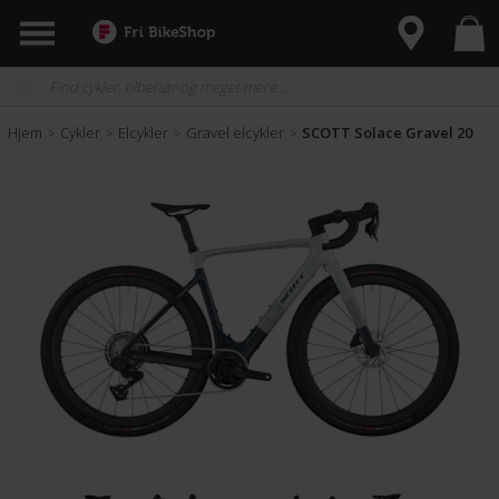
Hjem
Cykler
Elcykler
Gravel elcykler
SCOTT Solace Gravel 20
>
>
>
>