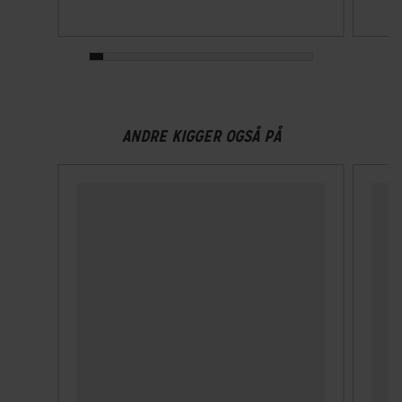
Spænding
36 V
BREMSER
ANDRE KIGGER OGSÅ PÅ
Bagbremse
Hydraulisk skivebremse SRAM SRAM RIVAL eTap AXS HRD
Shift-Brake System, Flatmount
Forbremse
Hydraulisk skivebremse SRAM SRAM RIVAL eTap AXS HRD
Shift-Brake System, Flatmount
ELCYKEL SYSTEM
Display
TQ HPR 60