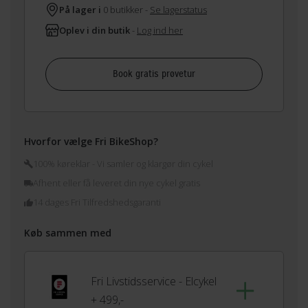
På lager i
0 butikker -
Se lagerstatus
Oplev i din butik
-
Log ind her
Book gratis prøvetur
Hvorfor vælge Fri BikeShop?
100% køreklar - Vi samler og klargør din cykel
Afhent eller få leveret din nye cykel gratis
14 dages Fri Tilfredshedsgaranti
Køb sammen med
Fri Livstidsservice - Elcykel
+ 499,-