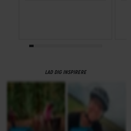
Walk assist
Nej
GEAR
Bagskifter
SRAM RIVAL XPLR eTap AXS
Drivlinje
LAD DIG INSPIRERE
Kædetræk
Frontklinger
1x - Single
Geargruppe
SRAM Rival XPLR eTap AXS