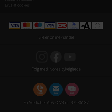
Styr
Brug af cookies
Syncros Creston 1.0 X
Styrtype
Gedebukkestyr
Sikker online-handel
MOTOR
Drivmoment
60 Nm
Følg med i vores cykelglæde
Maksimal fart
25 km/t
Motor model
TQ HPR60
Fri Selskabet ApS · CVR-nr. 37236187