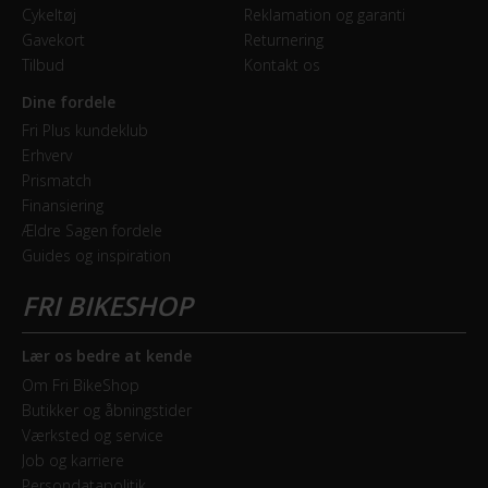
Cykeltøj
Reklamation og garanti
Hjul
Gavekort
Returnering
Syncros Capital 1.0 40e Disc
Tilbud
Kontakt os
Hjulstørrelse
Dine fordele
Fri Plus kundeklub
28″
Erhverv
Prismatch
KOMPONENTER
Finansiering
Ældre Sagen fordele
Frempind
Guides og inspiration
Syncros RR-2.0 1 1/4", four Bolt 31.8mm
Sadel
Lær os bedre at kende
Syncros Tofino Regular 2.0 Cutout
Om Fri BikeShop
Butikker og åbningstider
Sadelpind
Værksted og service
Fast, Syncros Duncan 1.0 iL D-shape
Job og karriere
Persondatapolitik