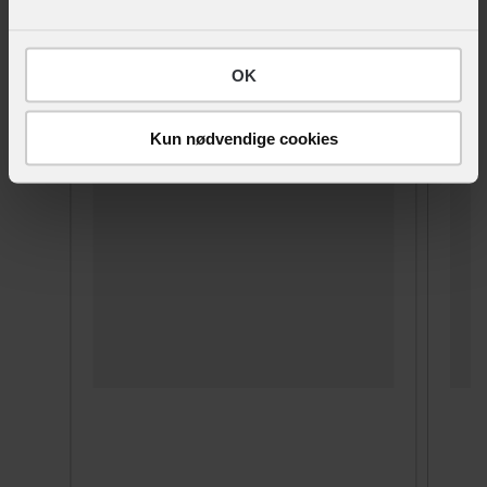
Racertype
Gravel
LIGNENDE PRODUKTER
OK
BATTERI
Kun nødvendige cookies
Batteri beskrivelse
TQ Internal
Batteriplacering
I stellet
Energiindhold (Wh)
360 Wh
Kapacitet
10 Ah