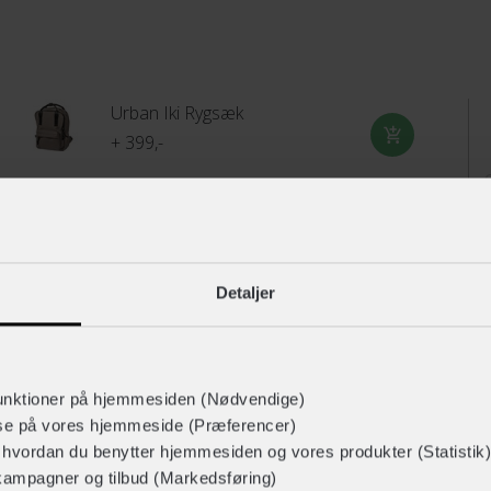
Urban Iki Rygsæk
+ 399,-
INNERGY+ Flow Mini cykelhjelm
Detaljer
+ 349,-
+ 209,-
unktioner på hjemmesiden (Nødvendige)
lse på vores hjemmeside (Præferencer)
r hvordan du benytter hjemmesiden og vores produkter (Statistik)
kampagner og tilbud (Markedsføring)