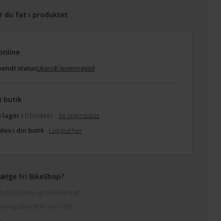
r du fat i produktet
online
endt status
Ukendt leveringstid
i butik
 lager i
0 butikker -
Se lagerstatus
lev i din butik
-
Log ind her
ælge Fri BikeShop?
h på hjelme og beklædning*
vering på ordrer over 499,-
k