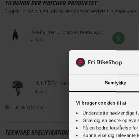
TILBEHØR DER MATCHER PRODUKTET
Suppler dit køb med udstyr, der passer perfekt til denne vare
BikePartner universelt regnslag til barnestol
+ 349,-
INNERGY Happy cykelhjelm
Samtykke
+ 349,-
Vi bruger cookies til at
Kun på lager i butik
Gå til produkt
Understøtte nødvendige f
Give dig en bedre opleve
Få en bedre forståelse fo
TEKNISKE SPECIFIKATIONER
Kunne vise dig relevante 