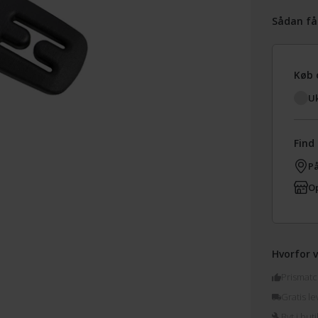
Sådan få
Køb 
Uk
Find 
På
Op
Hvorfor v
Prismatc
Gratis le
Byt i buti