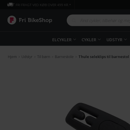
FRI FRAGT VED KØB OVER 499 KR.*
ELCYKLER
CYKLER
UDSTYR
Hjem
Udstyr
Til børn
Barnestole
Thule seleklips til barnestol
>
>
>
>