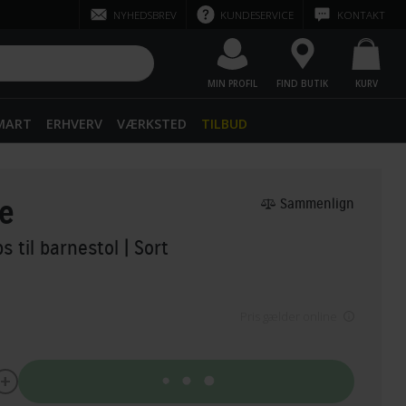
NYHEDSBREV
KUNDESERVICE
KONTAKT
MIN PROFIL
FIND BUTIK
KURV
SMART
ERHVERV
VÆRKSTED
TILBUD
e
Sammenlign
ps til barnestol
| Sort
Pris gælder online
Tilføj til kurv