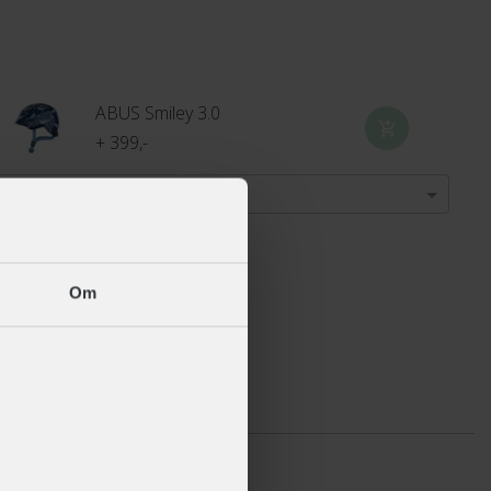
ABUS Smiley 3.0
+ 399,-
Vælg størrelse
Om