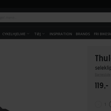
CYKELHJELME
TØJ
INSPIRATION
BRANDS
FRI BIKE
Thul
selekli
Barnestole
119,-
1