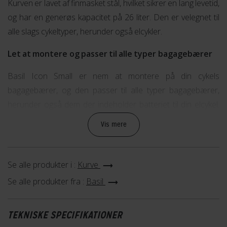
Kurven er lavet af finmasket stål, hvilket sikrer en lang levetid,
og har en generøs kapacitet på 26 liter. Den er velegnet til
alle slags cykeltyper, herunder også elcykler.
Let at montere og passer til alle typer bagagebærer
Basil Icon Small er nem at montere på din cykels
bagagebærer, og den passer til alle typer bagagebærer,
herunder også dem der indeholder batteriet til din elcykel.
Så uanset hvilken type cykel du har, kan du nemt og hurtigt få
Vis mere
monteret denne praktiske cykelkurv.
Perfekt til opbevaring af dine ting på cykelturen
Se alle produkter i :
Kurve
Med en bredde på 29 cm, længde på 39 cm og højde på 24
Se alle produkter fra :
Basil
cm, er Basil Icon Small en rummelig cykelkurv, der giver dig
masser af plads til at opbevare dine ting på cykelturen. Den
TEKNISKE SPECIFIKATIONER
er ideel til indkøbsturen, skoletasken eller bare til at have din