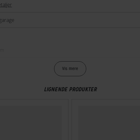
taljer
garage
cm
cm
Vis mere
LIGNENDE PRODUKTER