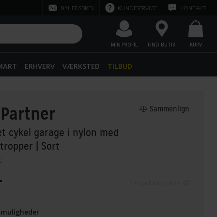
NYHEDSBREV
KUNDESERVICE
KONTAKT
MIN PROFIL
FIND BUTIK
KURV
SMART
ERHVERV
VÆRKSTED
TILBUD
ePartner
Sammenlign
t cykel garage i nylon med
stropper
| Sort
r
-
Pris gælder online
smuligheder