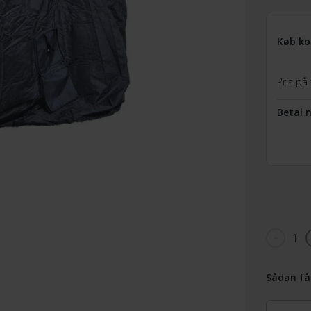
Køb ko
Pris på 
Betal 
1
Sådan få