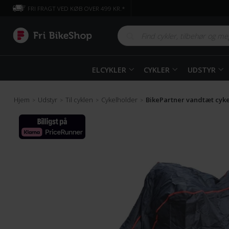
FRI FRAGT VED KØB OVER 499 KR.*
ELCYKLER
CYKLER
UDSTYR
Hjem
Udstyr
Til cyklen
Cykelholder
BikePartner vandtæt cyke
>
>
>
>