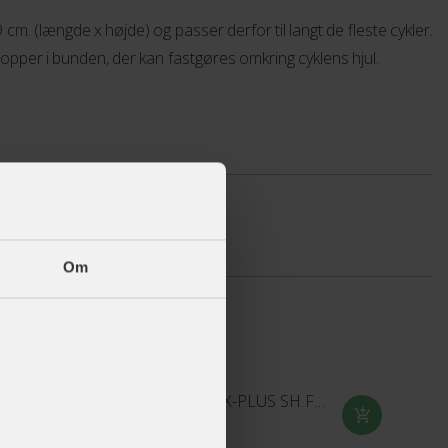
m. (længde x højde) og passer derfor til langt de fleste cykler.
opper i bunden, der kan fastgøres omkring cyklens hjul.
Om
ABUS 6000K Bordo X-PLUS SH Foldelås - 90 cm
+ 899,-