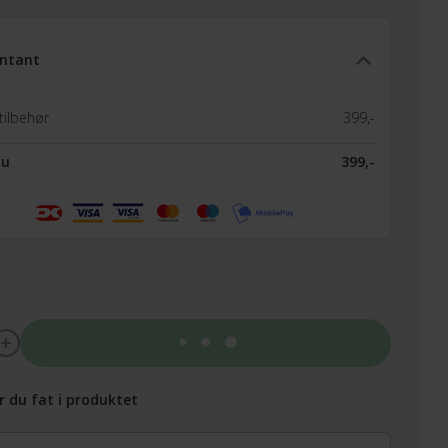
ntant
tilbehør
399,-
nu
399,-
Tilføj til kurv
r du fat i produktet