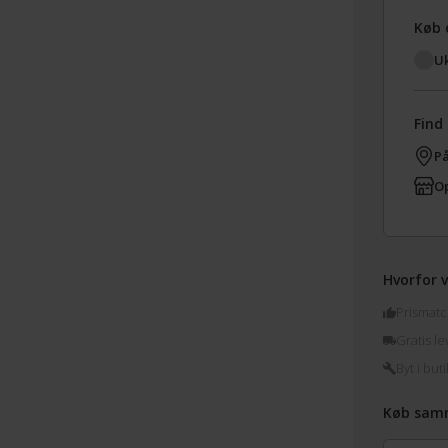
Køb 
Uk
Find 
På
Op
Hvorfor v
Prismatc
Gratis le
Byt i buti
Køb sam