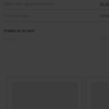
Sikkerheds- og producentinfo
Vis de
Transport type
Cykel
STØRRELSE OG VÆGT
Bredde
109 
Længde
240 