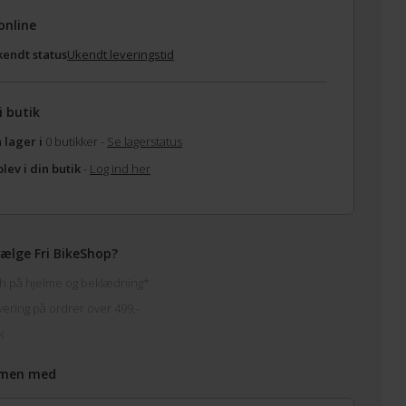
online
endt status
Ukendt leveringstid
i butik
 lager i
0 butikker -
Se lagerstatus
lev i din butik
-
Log ind her
ælge Fri BikeShop?
h på hjelme og beklædning*
vering på ordrer over 499,-
k
men med