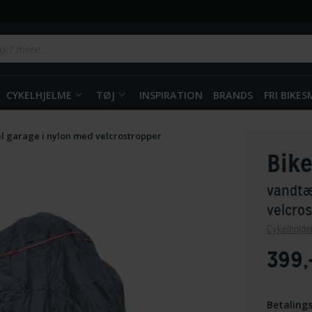
CYKELHJELME
TØJ
INSPIRATION
BRANDS
FRI BIKE
l garage i nylon med velcrostropper
Bik
vandtæ
velcro
Cykelholde
399,
Betaling