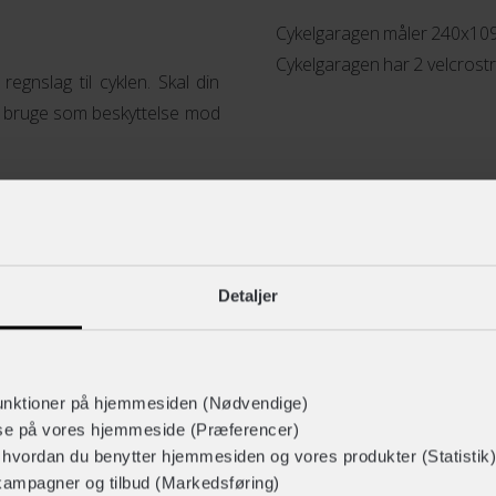
Cykelgaragen måler 240x109 c
Cykelgaragen har 2 velcrostr
egnslag til cyklen. Skal din
at bruge som beskyttelse mod
Detaljer
unktioner på hjemmesiden (Nødvendige)
lse på vores hjemmeside (Præferencer)
ABUS 8900 Ionus kædelås - 85 cm
r hvordan du benytter hjemmesiden og vores produkter (Statistik)
+ 699,-
kampagner og tilbud (Markedsføring)