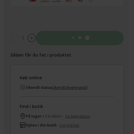
1
Tilføj til kurv
Sådan får du fat i produktet
Køb online
Ukendt status
Ukendt leveringstid
Find i butik
På lager i
0 butikker -
Se lagerstatus
Oplev i din butik
-
Log ind her