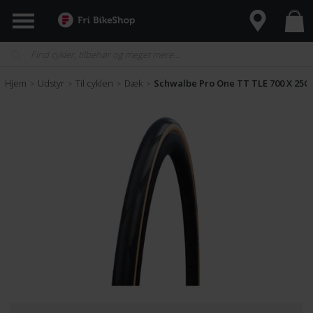
Hjem
Udstyr
Til cyklen
Dæk
Schwalbe Pro One TT TLE 700 X 25C
>
>
>
>