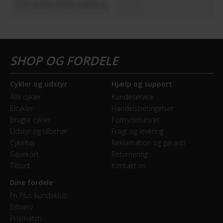
Cykler og udstyr
Hjælp og support
Alle cykler
Kundeservice
Elcykler
Handelsbetingelser
Brugte cykler
Fortrydelsesret
Udstyr og tilbehør
Fragt og levering
Cykeltøj
Reklamation og garanti
Gavekort
Returnering
Tilbud
Kontakt os
Dine fordele
Fri Plus kundeklub
Erhverv
Prismatch