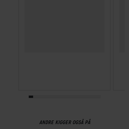
Dækbredde
25 mm
Vægt
220 g
ANDRE KIGGER OGSÅ PÅ