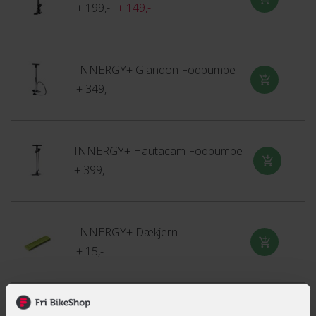
TT står for Time Trial (enkeltstart)
+ 199,-
+ 149,-
Pro One TT er navngivet efter den populære disciplin inden
for cykelsporten, hvor hvert sekund tæller. Med dette dæk
INNERGY+ Glandon Fodpumpe
er du sikret den bedste mulighed for at opnå din bedste tid
+ 349,-
og måske endda slå din personlige rekord.
Køb Schwalbe Pro One TT TLE online eller reserver det i din
lokale Fri BikeShop butik og oplev enestående fart og
INNERGY+ Hautacam Fodpumpe
køreegenskaber.
+ 399,-
INNERGY+ Dækjern
+ 15,-
INNERGY Multi-ventiladapter sæt