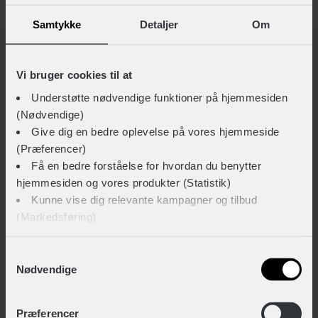
+ 29,-
Samtykke
Detaljer
Om
Vi bruger cookies til at
Rema Tip Top TT 04 sport lappegrej med 6 lapper
Understøtte nødvendige funktioner på hjemmesiden
+ 39,-
(Nødvendige)
Give dig en bedre oplevelse på vores hjemmeside
(Præferencer)
Weldtite lappegrej med 2 dækjern og 6 lapper
Få en bedre forståelse for hvordan du benytter
+ 39,-
hjemmesiden og vores produkter (Statistik)
Kunne vise dig relevante kampagner og tilbud
(Markedsføring)
TEKNISKE SPECIFIKATIONER
Klik på ‘OK’ for at give os dit samtykke til at bruge
Samtykkevalg
BASISINFORMATION
Nødvendige
cookies til alle disse formål. Du kan også bruge
afkrydsningsfelterne for at give samtykke til specifikke
EAN
formål. Vælg formål og ‘Gem indstillinger’.
Præferencer
4026495863070