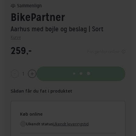
Sammenlign
BikePartner
Aarhus med bøjle og beslag
| Sort
Kurve
259,-
Pris gælder online
1
Tilføj til kurv
Sådan får du fat i produktet
Køb online
Ukendt status
Ukendt leveringstid