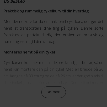
OG BESLAG
Praktisk og rummelig cykelkurv til din hverdag
Med denne kurv får du en funktionel cykelkurv, der gør det
nemt at transportere dine ting på cyklen. Denne sorte
frontkurv er perfekt til dig, der ønsker en praktisk og
rummelig løsning til din hverdag.
Monteres nemt på din cykel
Cykelkurven kommer med alt det nødvendige tilbehør, så du
nemt kan montere den på din cykel. Med en bredde på 26
cm, længde på 33 cm og højde på 26 cm, er der god plads til
dine indkøb, tasker eller andet udstyr. Denne frontkurv er
ideel til dig, der ønsker en let og enkel måde at transportere
Vis mere
dine ting på cyklen.
Køb online eller reserver i din lokale Fri BikeShop butik i dag.