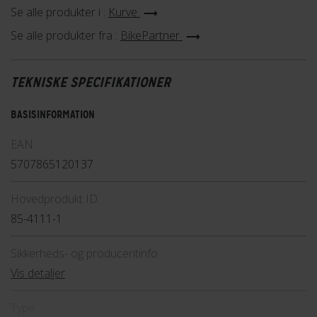
Se alle produkter i :
Kurve
Se alle produkter fra :
BikePartner
TEKNISKE SPECIFIKATIONER
BASISINFORMATION
EAN
5707865120137
Hovedprodukt ID
85-4111-1
Sikkerheds- og producentinfo
Vis detaljer
Type