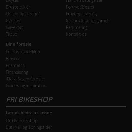
Elcykler
Handelsbetingelser
Brugte cykler
Fortrydelsesret
Udstyr og tilbehør
Fragt og levering
Cykeltøj
Reklamation og garanti
Gavekort
Returnering
Tilbud
Kontakt os
Dine fordele
Fri Plus kundeklub
Erhverv
Prismatch
Finansiering
Ældre Sagen fordele
Guides og inspiration
Lær os bedre at kende
Om Fri BikeShop
Butikker og åbningstider