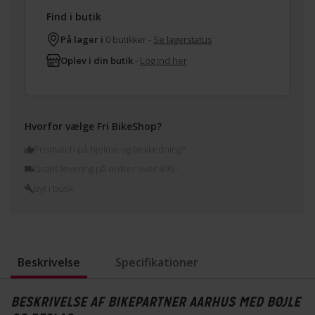
Find i butik
På lager i
0 butikker -
Se lagerstatus
Oplev i din butik
-
Log ind her
Hvorfor vælge Fri BikeShop?
Prismatch på hjelme og beklædning*
Gratis levering på ordrer over 499,-
Byt i butik
Beskrivelse
Specifikationer
BESKRIVELSE AF BIKEPARTNER AARHUS MED BØJLE