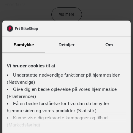
Frontkurv
Vis mere
STØRRELSE OG VÆGT
LIGNENDE PRODUKTER
Bredde
26 cm
Samtykke
Detaljer
Om
Højde
Vi bruger cookies til at
26 cm
Understøtte nødvendige funktioner på hjemmesiden
Længde
(Nødvendige)
Give dig en bedre oplevelse på vores hjemmeside
33 cm
(Præferencer)
Få en bedre forståelse for hvordan du benytter
TEKNISKE SPECIFIKATIONER
hjemmesiden og vores produkter (Statistik)
Kunne vise dig relevante kampagner og tilbud
Monteringstype
(Markedsføring)
Fastmontering