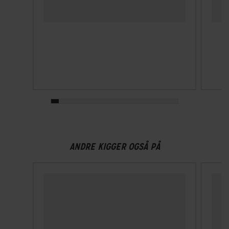
Optimeret til underlag
Asfalt
Schwalbe punkteringsbeskyttelse
Level 5 af 7
ANDRE KIGGER OGSÅ PÅ