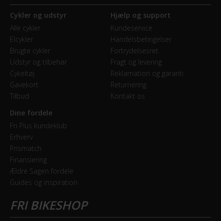
Cykler og udstyr
Hjælp og support
Alle cykler
Kundeservice
Elcykler
Handelsbetingelser
Brugte cykler
Fortrydelsesret
Udstyr og tilbehør
Fragt og levering
Cykeltøj
Reklamation og garanti
Gavekort
Returnering
Tilbud
Kontakt os
Dine fordele
Fri Plus kundeklub
Erhverv
Prismatch
Finansiering
Ældre Sagen fordele
Guides og inspiration