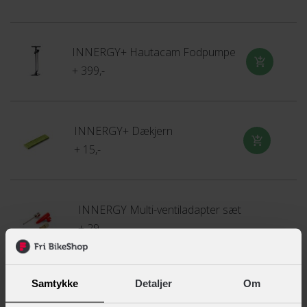
INNERGY+ Hautacam Fodpumpe
+ 399,-
INNERGY+ Dækjern
+ 15,-
INNERGY Multi-ventiladapter sæt
+ 29,-
Samtykke
Detaljer
Om
Rema Tip Top TT 04 sport lappegrej med 6 lapper