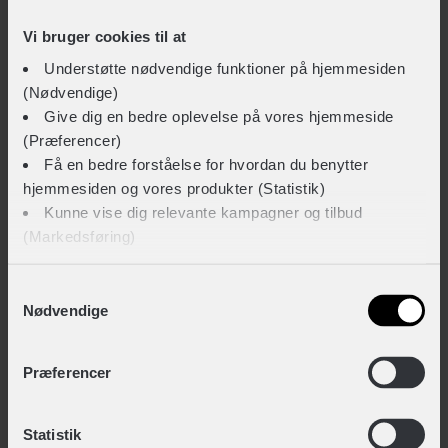
+ 39,-
Vi bruger cookies til at
Understøtte nødvendige funktioner på hjemmesiden
Weldtite lappegrej med 2 dækjern og 6 lapper
(Nødvendige)
+ 39,-
Give dig en bedre oplevelse på vores hjemmeside
(Præferencer)
Få en bedre forståelse for hvordan du benytter
hjemmesiden og vores produkter (Statistik)
TEKNISKE SPECIFIKATIONER
Kunne vise dig relevante kampagner og tilbud
(Markedsføring)
BASISINFORMATION
EAN
Klik på ‘OK’ for at give os dit samtykke til at bruge
Samtykkevalg
4026495788021
Nødvendige
cookies til alle disse formål. Du kan også bruge
afkrydsningsfelterne for at give samtykke til specifikke
Hovedprodukt ID
formål. Vælg formål og ‘Gem indstillinger’.
Præferencer
85-55370050
Du kan til enhver tid trække dit samtykke tilbage eller
Sikkerheds- og producentinfo
Statistik