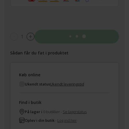
1
Tilføj til kurv
Sådan får du fat i produktet
Køb online
Ukendt status
Ukendt leveringstid
Find i butik
På lager i
0 butikker -
Se lagerstatus
Oplev i din butik
-
Log ind her