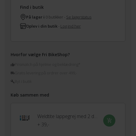
Find i butik
På lager i
0 butikker -
Se lagerstatus
Oplev i din butik
-
Log ind her
Hvorfor vælge Fri BikeShop?
Prismatch på hjelme og beklædning*
Gratis levering på ordrer over 499,-
Byt i butik
Køb sammen med
Weldtite lappegrej med 2 dækjern og 6 lapper
+ 39,-