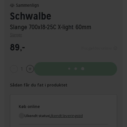
Sammenlign
Schwalbe
Slange 700x18-25C X-light 60mm
Slanger
89,-
Pris gælder online
1
Tilføj til kurv
Sådan får du fat i produktet
Køb online
Ukendt status
Ukendt leveringstid