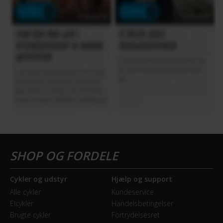
Cykler og udstyr
Hjælp og support
Alle cykler
Kundeservice
Elcykler
Handelsbetingelser
Brugte cykler
Fortrydelsesret