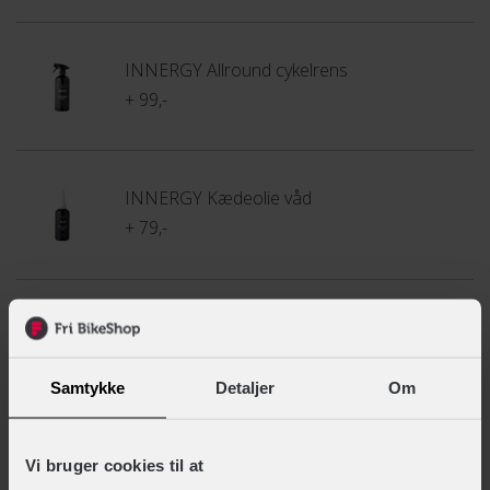
INNERGY Allround cykelrens
+ 99,-
INNERGY Kædeolie våd
+ 79,-
INNERGY Mikrofiberklude 3-pak
+ 49,-
Samtykke
Detaljer
Om
INNERGY Kædeolie tør
Vi bruger cookies til at
+ 79,-