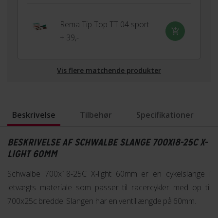
Rema Tip Top TT 04 sport lappegrej med 6 lapper
+ 39,-
Vis flere matchende produkter
Beskrivelse
Tilbehør
Specifikationer
BESKRIVELSE AF SCHWALBE SLANGE 700X18-25C X-
LIGHT 60MM
Schwalbe 700x18-25C X-light 60mm er en cykelslange i
letvægts materiale som passer til racercykler med op til
700x25c bredde. Slangen har en ventillængde på 60mm.