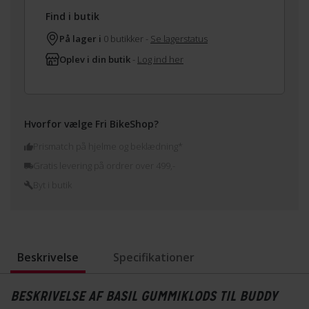
Find i butik
På lager i
0 butikker -
Se lagerstatus
Oplev i din butik
-
Log ind her
Hvorfor vælge Fri BikeShop?
Prismatch på hjelme og beklædning*
Gratis levering på ordrer over 499,-
Byt i butik
Beskrivelse
Specifikationer
BESKRIVELSE AF BASIL GUMMIKLODS TIL BUDDY