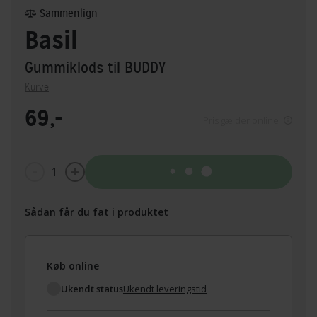
Sammenlign
Basil
Gummiklods til BUDDY
Kurve
69,-
Pris gælder online
1
Tilføj til kurv
Sådan får du fat i produktet
Køb online
Ukendt status
Ukendt leveringstid