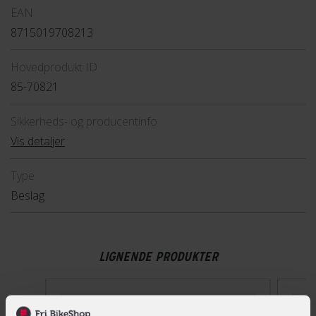
EAN
8715019708213
Hovedprodukt ID
85-70821
Sikkerheds- og producentinfo
Vis detaljer
Type
Beslag
LIGNENDE PRODUKTER