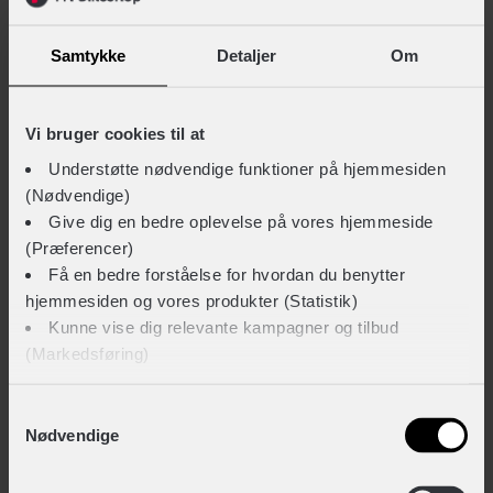
Samtykke
Detaljer
Om
Vi bruger cookies til at
Understøtte nødvendige funktioner på hjemmesiden
(Nødvendige)
Give dig en bedre oplevelse på vores hjemmeside
(Præferencer)
Få en bedre forståelse for hvordan du benytter
hjemmesiden og vores produkter (Statistik)
Kunne vise dig relevante kampagner og tilbud
(Markedsføring)
Klik på ‘OK’ for at give os dit samtykke til at bruge
Samtykkevalg
Nødvendige
cookies til alle disse formål. Du kan også bruge
afkrydsningsfelterne for at give samtykke til specifikke