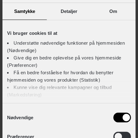
Samtykke
Detaljer
Om
Vi bruger cookies til at
Understøtte nødvendige funktioner på hjemmesiden
(Nødvendige)
Give dig en bedre oplevelse på vores hjemmeside
(Præferencer)
Få en bedre forståelse for hvordan du benytter
hjemmesiden og vores produkter (Statistik)
Kunne vise dig relevante kampagner og tilbud
(Markedsføring)
Klik på ‘OK’ for at give os dit samtykke til at bruge
Samtykkevalg
Nødvendige
cookies til alle disse formål. Du kan også bruge
afkrydsningsfelterne for at give samtykke til specifikke
ANDRE KIGGER OGSÅ PÅ
formål. Vælg formål og ‘Gem indstillinger’.
Præferencer