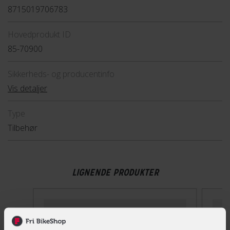
8715019706783
Hovedprodukt ID
85-70900
Sikkerheds- og producentinfo
Vis detaljer
Type
Tilbehør
LIGNENDE PRODUKTER