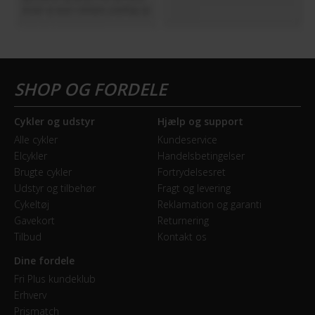
Cykler og udstyr
Hjælp og support
Alle cykler
Kundeservice
Elcykler
Handelsbetingelser
Brugte cykler
Fortrydelsesret
Udstyr og tilbehør
Fragt og levering
Cykeltøj
Reklamation og garanti
Gavekort
Returnering
Tilbud
Kontakt os
Dine fordele
Fri Plus kundeklub
Erhverv
Prismatch