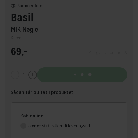
Sammenlign
Basil
MIK Nøgle
Kurve
69,-
Pris gælder online
1
Tilføj til kurv
Sådan får du fat i produktet
Køb online
Ukendt status
Ukendt leveringstid