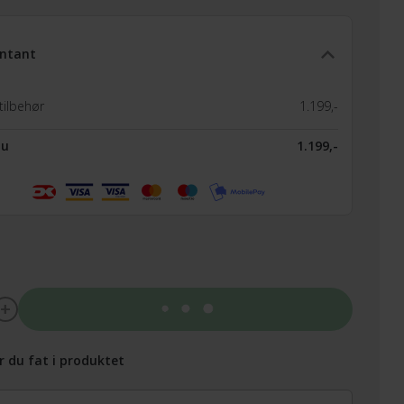
ntant
tilbehør
1.199,-
nu
1.199,-
Tilføj til kurv
r du fat i produktet