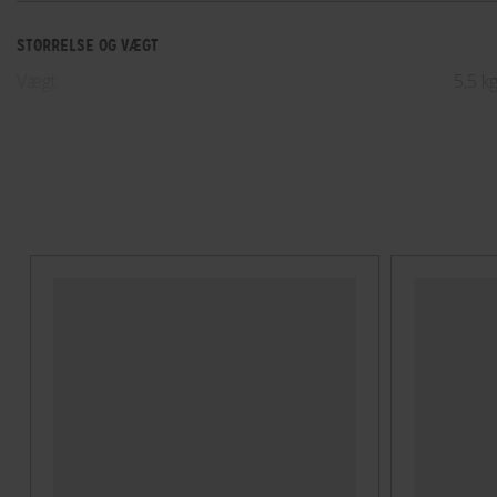
STØRRELSE OG VÆGT
Vægt
5,5 k
TEKNISKE SPECIFIKATIONER
Lasteevne
22 kg
Montering
På b