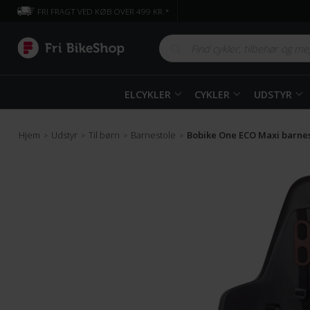
FRI FRAGT VED KØB OVER 499 KR.*
ELCYKLER
CYKLER
UDSTYR
Hjem
Udstyr
Til børn
Barnestole
Bobike One ECO Maxi barnes
>
>
>
>