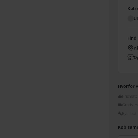
Køb 
Uk
Find 
På
Op
Hvorfor v
Prismatc
Gratis le
Byt i buti
Køb sam