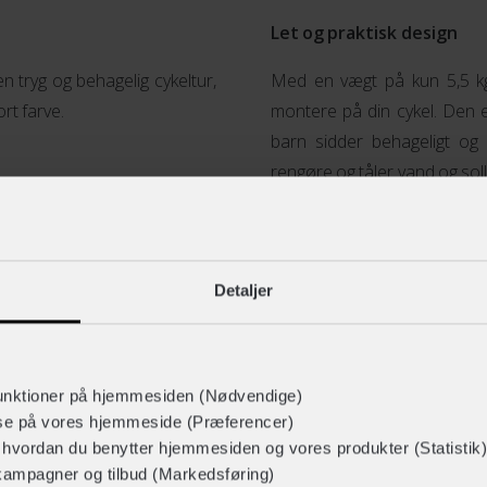
Let og praktisk design
n tryg og behagelig cykeltur,
Med en vægt på kun 5,5 k
rt farve.
montere på din cykel. Den er
barn sidder behageligt og
rengøre og tåler vand og soll
eret på bagagebæreren på din
Giv dit barn den bedste op
re en vægt på op til 22 kg.
bagagebærer. Køb den online e
 dit barn sikkert fast under
Detaljer
unktioner på hjemmesiden (Nødvendige)
lse på vores hjemmeside (Præferencer)
r hvordan du benytter hjemmesiden og vores produkter (Statistik)
kampagner og tilbud (Markedsføring)