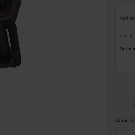
Køb ko
Pris på 
Betal 
1
Sådan få