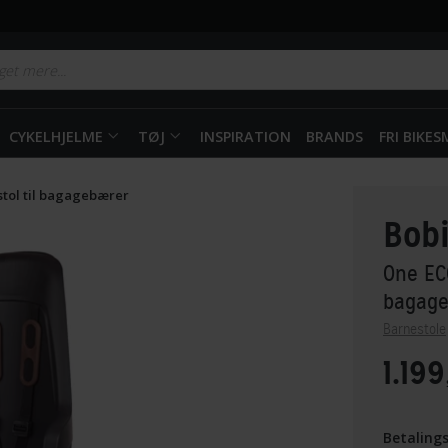
CYKELHJELME
TØJ
INSPIRATION
BRANDS
FRI BIKE
tol til bagagebærer
Bob
One ECO
bagag
Barnestole
1.199
Betaling