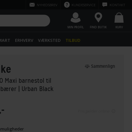
NYHEDSBREV
KUNDESERVICE
KONTAKT
MIN PROFIL
FIND BUTIK
KURV
SMART
ERHVERV
VÆRKSTED
TILBUD
ike
Sammenlign
 Maxi barnestol til
ebærer
| Urban Black
,-
Pris gælder online
smuligheder