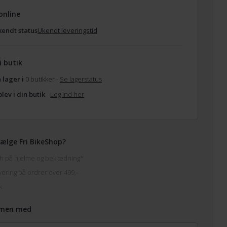
online
endt status
Ukendt leveringstid
i butik
 lager i
0 butikker -
Se lagerstatus
lev i din butik
-
Log ind her
ælge Fri BikeShop?
h på hjelme og beklædning*
vering på ordrer over 499,-
k
men med