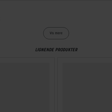
g
Vis mere
LIGNENDE PRODUKTER
agagebærer