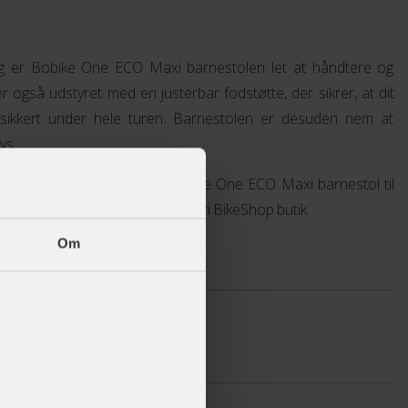
g er Bobike One ECO Maxi barnestolen let at håndtere og
 også udstyret med en justerbar fodstøtte, der sikrer, at dit
 sikkert under hele turen. Barnestolen er desuden nem at
ys.
levelse på cykelturen med Bobike One ECO Maxi barnestol til
ller reserver den i din lokale Fri BikeShop butik.
Om