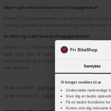
Sikker og komfortabel barnestol til bagagebærer
Bobike ECO Maxi barnestolen er designet til at give dit barn e
samtidig med at den er nem at montere og har en flot, urban so
En sikker og stabil løsning til bagagebæreren
Bobike One ECO Maxi barnestol er designet til at blive mont
cykel. Dette giver en stabil og sikker løsning, der kan bæ
Barnestolen er også udstyret med en 3-punktssele, der holder
Samtykke
hele cykelturen.
Vi bruger cookies til at
Se alle produkter i :
Barnestole
Understøtte nødvendige f
Se alle produkter fra :
Bobike
Give dig en bedre opleve
Få en bedre forståelse fo
Kunne vise dig relevante 