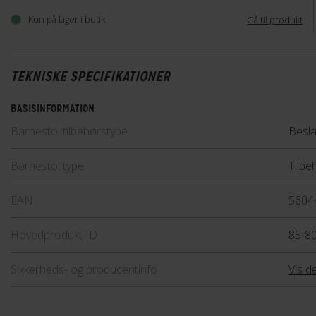
Kun på lager i butik
Gå til produkt
TEKNISKE SPECIFIKATIONER
BASISINFORMATION
Barnestol tilbehørstype
Besla
Barnestol type
Tilbe
EAN
5604
Hovedprodukt ID
85-8
Sikkerheds- og producentinfo
Vis de