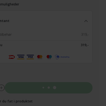
smuligheder
ntant
tilbehør
319,-
nu
319,-
Tilføj til kurv
r du fat i produktet