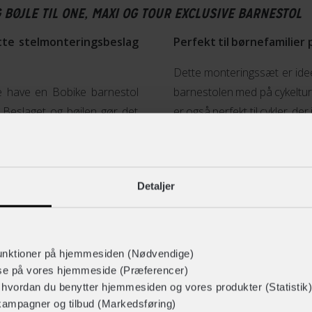
BØJLE TIL ONE, MAXI OG TOUR EXCLUSIVE BARNESTOL
tte stelmonteringsbeslag
Perfekt til børnefamilier 
Dette monteringssæt er ideel
e have en Bobike barnestol
barnestolen med på cykelture
 Beslaget og bøjlen gør det
er også perfekt til cykler, d
 at have en bagagebærer.
en cykeltur med hele familien
rder
Køb dette stelmonteringsbesla
dør. Eller reserver det i din 
Detaljer
og passer til stål med runde
brugen af produktet.
de 26" og 28" cykler, og er
clusive. Sættet overholder
e tryg ved at montere din
unktioner på hjemmesiden (Nødvendige)
lse på vores hjemmeside (Præferencer)
Vis mere
r hvordan du benytter hjemmesiden og vores produkter (Statistik)
kampagner og tilbud (Markedsføring)