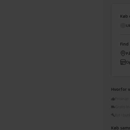
Køb 
Uk
Find 
På
Op
Hvorfor v
Prismatc
Gratis le
Byt i buti
Køb sam