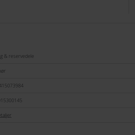
g & reservedele
hør
415073984
015300145
taljer