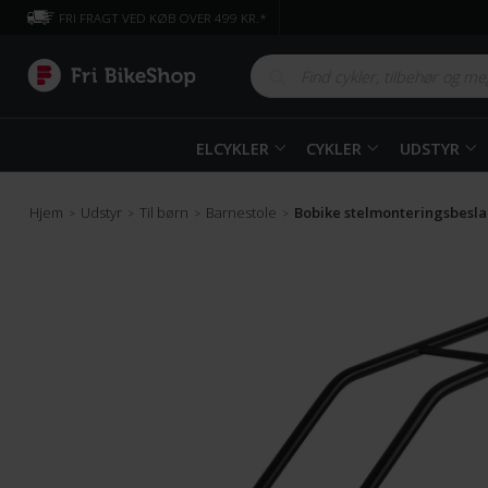
FRI FRAGT VED KØB OVER 499 KR.*
ELCYKLER
CYKLER
UDSTYR
Hjem
Udstyr
Til børn
Barnestole
Bobike stelmonteringsbeslag
>
>
>
>