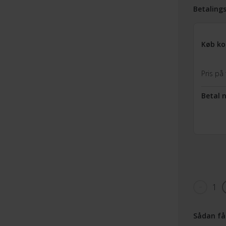
Betaling
Køb ko
Pris på 
Betal 
1
Sådan få