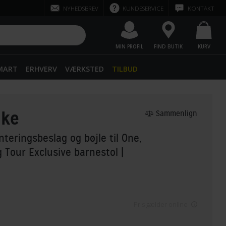
NYHEDSBREV
KUNDESERVICE
KONTAKT
MIN PROFIL
FIND BUTIK
KURV
SMART
ERHVERV
VÆRKSTED
TILBUD
ike
Sammenlign
teringsbeslag og bøjle til One,
g Tour Exclusive barnestol
|
Pris gælder online