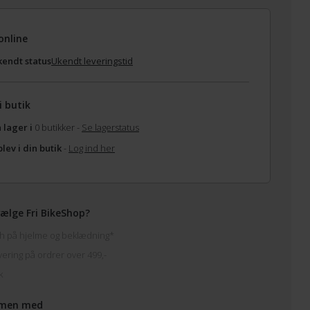
online
endt status
Ukendt leveringstid
i butik
 lager i
0 butikker -
Se lagerstatus
lev i din butik
-
Log ind her
ælge Fri BikeShop?
h på hjelme og beklædning*
vering på ordrer over 499,-
k
men med