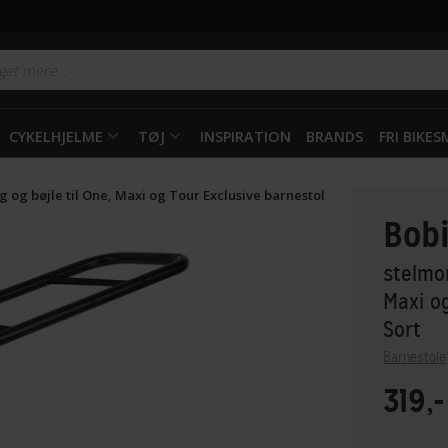
CYKELHJELME
TØJ
INSPIRATION
BRANDS
FRI BIKE
 og bøjle til One, Maxi og Tour Exclusive barnestol
Bob
stelmon
Maxi o
Sort
Barnestole
319,-