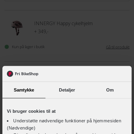
INNERGY Happy cykelhjelm
+ 349,-
Kun på lager i butik
Gå til produkt
INNERGY+ Flow Mini cykelhjelm
+ 349,-
+ 209,-
Samtykke
Detaljer
Om
TEKNISKE SPECIFIKATIONER
Vi bruger cookies til at
BASISINFORMATION
Understøtte nødvendige funktioner på hjemmesiden
(Nødvendige)
Barnestol tilbehørstype