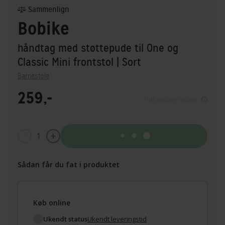
Sammenlign
Bobike
håndtag med støttepude til One og
Classic Mini frontstol
| Sort
Barnestole
259,-
Pris gælder online
1
Tilføj til kurv
Sådan får du fat i produktet
Køb online
Ukendt status
Ukendt leveringstid