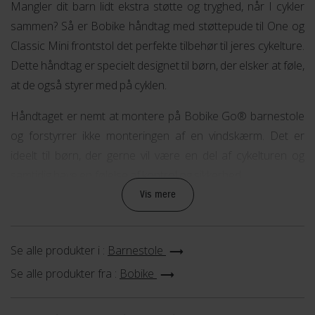
Mangler dit barn lidt ekstra støtte og tryghed, når I cykler
sammen? Så er Bobike håndtag med støttepude til One og
Classic Mini frontstol det perfekte tilbehør til jeres cykelture.
Dette håndtag er specielt designet til børn, der elsker at føle,
at de også styrer med på cyklen.
Håndtaget er nemt at montere på Bobike Go® barnestole
og forstyrrer ikke monteringen af en vindskærm. Det er
ideelt til børn, der gerne vil være en del af cykelturen og
samtidig have en følelse af kontrol og sikkerhed.
Vis mere
Med håndtaget følger også en støttepude, der kan give dit
barn ekstra støtte, når de bliver trætte og måske falder i
søvn undervejs. Puden er blød og behagelig og sikrer, at dit
Se alle produkter i :
Barnestole
barn sidder komfortabelt og sikkert i frontstolen.
Se alle produkter fra :
Bobike
Køb Bobike håndtag med støttepude til One og Classic Mini