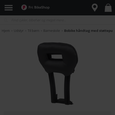
Hjem
Udstyr
Til børn
Barnestole
Bobike håndtag med støttepude 
>
>
>
>