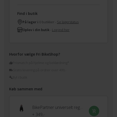
Find i butik
På lager i
0 butikker -
Se lagerstatus
Oplev i din butik
-
Log ind her
Hvorfor vælge Fri BikeShop?
Prismatch på hjelme og beklædning*
Gratis levering på ordrer over 499,-
Byt i butik
Køb sammen med
BikePartner universelt regnslag til barnestol
+ 349,-