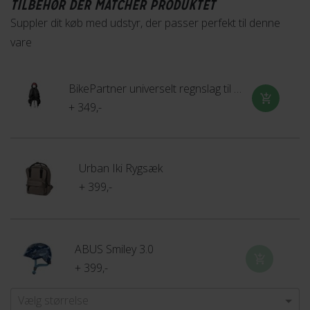
frontstol online eller reserver det i din lokale Fri BikeShop
TILBEHØR DER MATCHER PRODUKTET
butik i dag.
Suppler dit køb med udstyr, der passer perfekt til denne
vare
BikePartner universelt regnslag til barnestol
+ 349,-
Urban Iki Rygsæk
+ 399,-
ABUS Smiley 3.0
+ 399,-
Vælg størrelse