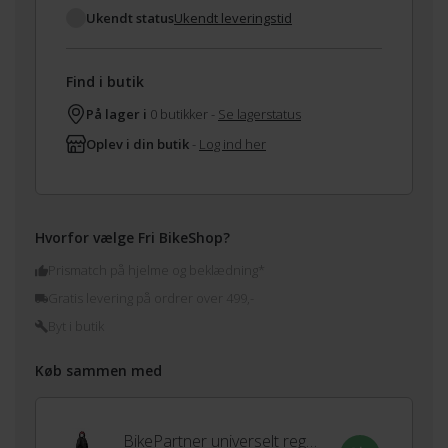
Ukendt status
Ukendt leveringstid
Find i butik
På lager i
0 butikker -
Se lagerstatus
Oplev i din butik
-
Log ind her
Hvorfor vælge Fri BikeShop?
Prismatch på hjelme og beklædning*
Gratis levering på ordrer over 499,-
Byt i butik
Køb sammen med
BikePartner universelt regnslag til barnestol