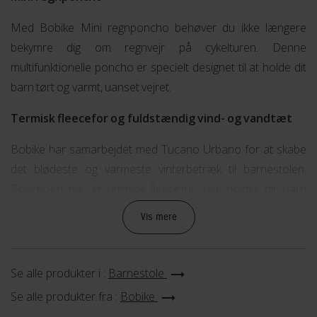
Med Bobike Mini regnponcho behøver du ikke længere
bekymre dig om regnvejr på cykelturen. Denne
multifunktionelle poncho er specielt designet til at holde dit
barn tørt og varmt, uanset vejret.
Termisk fleecefor og fuldstændig vind- og vandtæt
Bobike har samarbejdet med Tucano Urbano for at skabe
det blødeste og varmeste vinterbetræk til barnestolen.
Ponchoen har et termisk fleecefor, der holder dit barn
varmt og behageligt på cykelturen. Den er også fuldstændig
Vis mere
vind- og vandtæt, så dit barn forbliver tørt og komfortabelt,
selv i regnvejr.
Se alle produkter i :
Barnestole
Refleksdetaljer for øget synlighed
Se alle produkter fra :
Bobike
Det er vigtigt at være synlig på cyklen, især på de mørkere