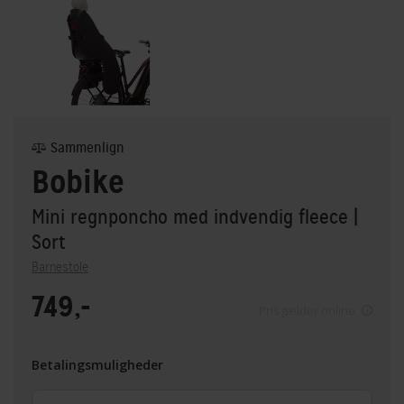
Sammenlign
Bobike
Mini regnponcho med indvendig fleece
|
Sort
Barnestole
749,-
Pris gælder online
Betalingsmuligheder