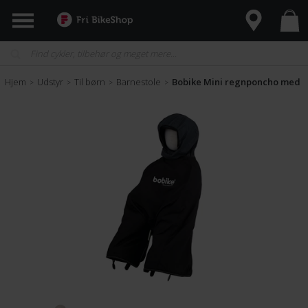
Hjem
Udstyr
Til børn
Barnestole
Bobike Mini regnponcho med i
>
>
>
>