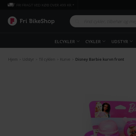
FRI FRAGT VED KØB OVER 499 KR.*
ELCYKLER
CYKLER
UDSTYR
Hjem
Udstyr
Til cyklen
Kurve
Disney Barbie kurvn front
>
>
>
>