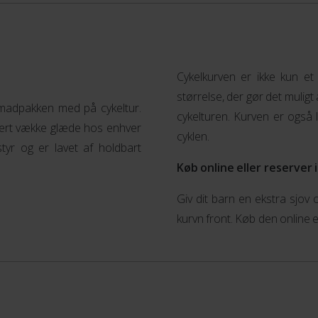
Cykelkurven er ikke kun et
størrelse, der gør det mulig
 madpakken med på cykeltur.
cykelturen. Kurven er også 
kkert vække glæde hos enhver
cyklen.
tyr og er lavet af holdbart
Køb online eller reserver i
Giv dit barn en ekstra sjov
kurvn front. Køb den online el