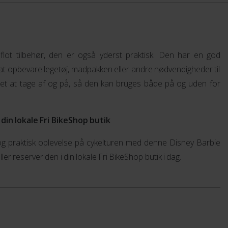
 flot tilbehør, den er også yderst praktisk. Den har en god
t at opbevare legetøj, madpakken eller andre nødvendigheder til
let at tage af og på, så den kan bruges både på og uden for
 din lokale Fri BikeShop butik
 og praktisk oplevelse på cykelturen med denne Disney Barbie
ler reserver den i din lokale Fri BikeShop butik i dag.