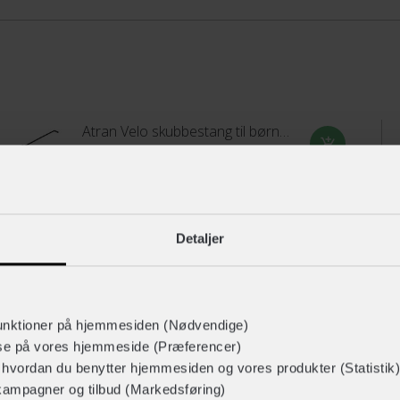
Atran Velo skubbestang til børnecykel
+ 199,-
ABUS Youn-I 2.0
Detaljer
+ 449,-
Vælg størrelse
unktioner på hjemmesiden (Nødvendige)
lse på vores hjemmeside (Præferencer)
r hvordan du benytter hjemmesiden og vores produkter (Statistik)
Salzmann Junior Refleksvest
kampagner og tilbud (Markedsføring)