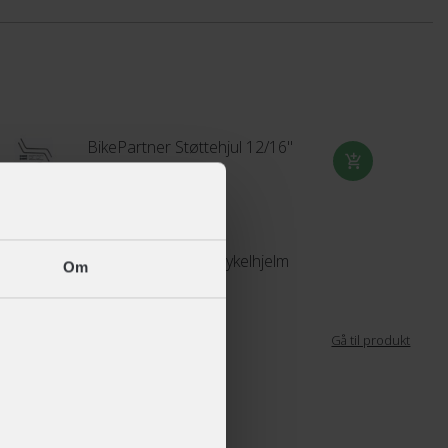
BikePartner Støttehjul 12/16"
+ 249,-
INNERGY Happy cykelhjelm
Om
+ 349,-
Kun på lager i butik
Gå til produkt
Urban Iki Rygsæk