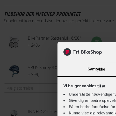
TILBEHØR DER MATCHER PRODUKTET
Suppler dit køb med udstyr, der passer perfekt til denne vare
BikePartner Støttehjul 16/20"
+ 249,-
ABUS Smiley 3.0
Samtykke
+ 399,-
Vi bruger cookies til at
Vælg størrelse
Understøtte nødvendige f
Give dig en bedre opleve
Få en bedre forståelse fo
INNERGY+ Flow Mini cykelhjelm
Kunne vise dig relevante 