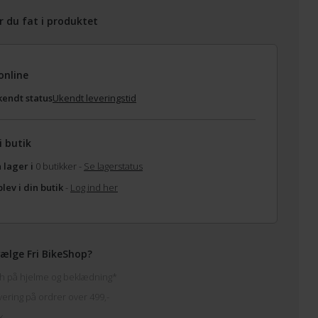
r du fat i produktet
online
endt status
Ukendt leveringstid
i butik
 lager i
0 butikker -
Se lagerstatus
lev i din butik
-
Log ind her
ælge Fri BikeShop?
h på hjelme og beklædning*
vering på ordrer over 499,-
k