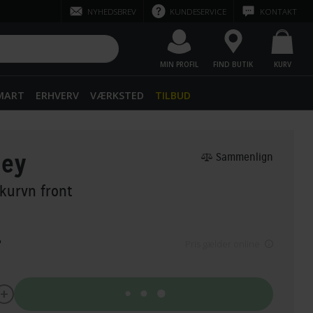
NYHEDSBREV
KUNDESERVICE
KONTAKT
MIN PROFIL
FIND BUTIK
KURV
SMART
ERHVERV
VÆRKSTED
TILBUD
ney
Sammenlign
 kurvn front
-
Pris gælder online
Tilføj til kurv