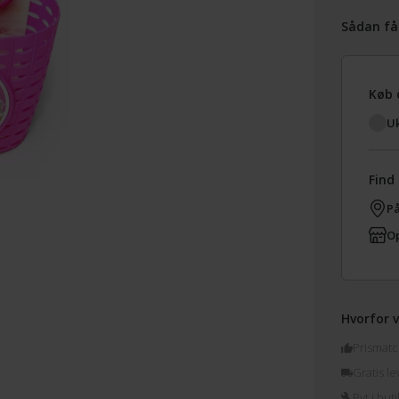
Sådan få
Køb 
Uk
Find 
På
Op
Hvorfor v
Prismatc
Gratis le
Byt i buti