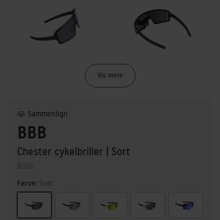
Vis mere
Sammenlign
BBB
Chester cykelbriller
| Sort
Briller
Farve:
Sort