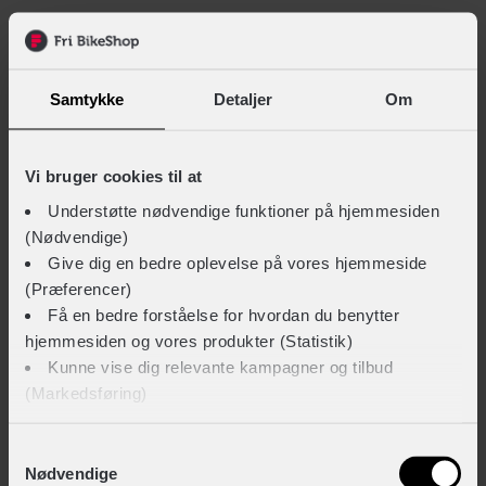
Hovedprodukt ID
85-B7-06901
Samtykke
Detaljer
Om
Sikkerheds- og producentinfo
Vis detaljer
Vi bruger cookies til at
Understøtte nødvendige funktioner på hjemmesiden
TEKNISKE SPECIFIKATIONER
(Nødvendige)
Give dig en bedre oplevelse på vores hjemmeside
Funktioner
(Præferencer)
Brillestangsspids-system: Bloksystem
Få en bedre forståelse for hvordan du benytter
hjemmesiden og vores produkter (Statistik)
Linsetype
Kunne vise dig relevante kampagner og tilbud
Spejlet
(Markedsføring)
Klik på ‘OK’ for at give os dit samtykke til at bruge
Samtykkevalg
Nødvendige
LIGNENDE PRODUKTER
cookies til alle disse formål. Du kan også bruge