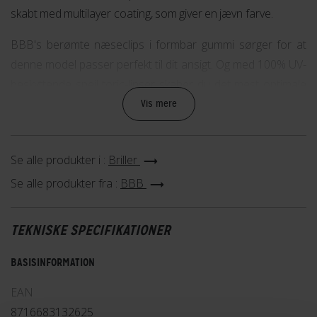
skabt med multilayer coating, som giver en jævn farve.
BBB's berømte næseclips i formbar gummi sørger for at
denne model passer perfekt til dit ansigt. Og med 100% UV-
beskyttende spejl toric-linser skaber du det mest optimale
udsyn på cykelturen, ved at der ikke vil opstå nogle
Vis mere
forvrængninger.
Cykelbrillen er skabt af sort high-end Grilamid materiale, der
Se alle produkter i :
Briller
kaldes for et 'uknuseligt' materiale grundet dets høje
Se alle produkter fra :
BBB
holdbarhed.
TEKNISKE SPECIFIKATIONER
BASISINFORMATION
EAN
8716683132625