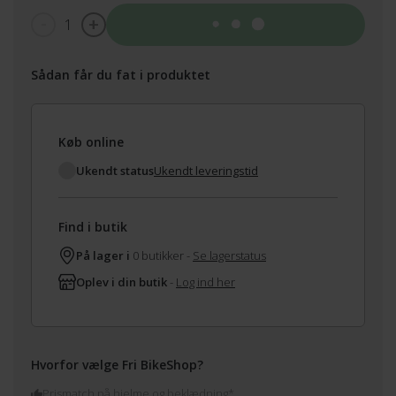
1
Tilføj til kurv
Sådan får du fat i produktet
Køb online
Ukendt status
Ukendt leveringstid
Find i butik
På lager i
0 butikker -
Se lagerstatus
Oplev i din butik
-
Log ind her
Hvorfor vælge Fri BikeShop?
Prismatch på hjelme og beklædning*