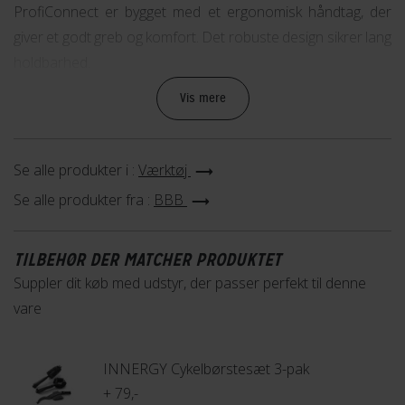
ProfiConnect er bygget med et ergonomisk håndtag, der
giver et godt greb og komfort. Det robuste design sikrer lang
holdbarhed.
Vis mere
Se alle produkter i :
Værktøj
Se alle produkter fra :
BBB
TILBEHØR DER MATCHER PRODUKTET
Suppler dit køb med udstyr, der passer perfekt til denne
vare
INNERGY Cykelbørstesæt 3-pak
+ 79,-