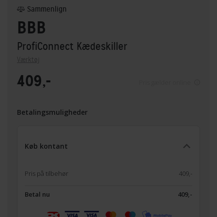
Sammenlign
BBB
ProfiConnect Kædeskiller
Værktøj
409,-
Pris gælder online
Betalingsmuligheder
Køb kontant
Pris på tilbehør
409,-
Betal nu
409,-