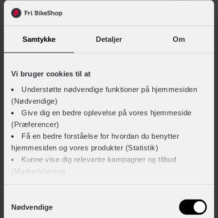
+ 349,-
Samtykke
Detaljer
Om
INNERGY Lux minipumpe
+ 129,-
Vi bruger cookies til at
Understøtte nødvendige funktioner på hjemmesiden
(Nødvendige)
INNERGY Allround cykelrens
Give dig en bedre oplevelse på vores hjemmeside
+ 99,-
(Præferencer)
Få en bedre forståelse for hvordan du benytter
hjemmesiden og vores produkter (Statistik)
Kunne vise dig relevante kampagner og tilbud
INNERGY Kædeolie tør
(Markedsføring)
+ 79,-
Klik på ‘OK’ for at give os dit samtykke til at bruge
Samtykkevalg
Nødvendige
cookies til alle disse formål. Du kan også bruge
TEKNISKE SPECIFIKATIONER