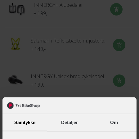
INNERGY+ Alupedaler
+ 199,-
Salzmann Refleksbælte m. justerbare stroppe
+ 149,-
INNERGY Unisex bred cykelsadel 90° Skum
+ 199,-
INNERGY Unisex mellem cykelsadel 60° Skum
+ 199,-
Samtykke
Detaljer
Om