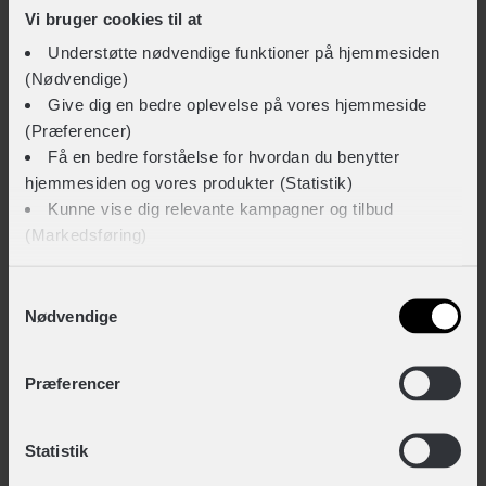
Vi bruger cookies til at
INNERGY+ Unisex bred cykelsadel 90° Gel
Understøtte nødvendige funktioner på hjemmesiden
+ 349,-
(Nødvendige)
Give dig en bedre oplevelse på vores hjemmeside
(Præferencer)
INNERGY+ Unisex mellem cykelsadel 60° Gel
Få en bedre forståelse for hvordan du benytter
+ 349,-
hjemmesiden og vores produkter (Statistik)
Kunne vise dig relevante kampagner og tilbud
(Markedsføring)
TEKNISKE SPECIFIKATIONER
Klik på ‘OK’ for at give os dit samtykke til at bruge
Samtykkevalg
BASISINFORMATION
Nødvendige
cookies til alle disse formål. Du kan også bruge
afkrydsningsfelterne for at give samtykke til specifikke
EAN
formål. Vælg formål og ‘Gem indstillinger’.
Præferencer
5707865123695
Du kan til enhver tid trække dit samtykke tilbage eller
Hovedprodukt ID
Statistik
ændre det ved at klikke på linket "Brug af cookies"
85-I-13892