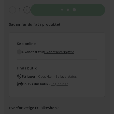
1
Tilføj til kurv
Sådan får du fat i produktet
Køb online
Ukendt status
Ukendt leveringstid
Find i butik
På lager i
0 butikker -
Se lagerstatus
Oplev i din butik
-
Log ind her
Hvorfor vælge Fri BikeShop?