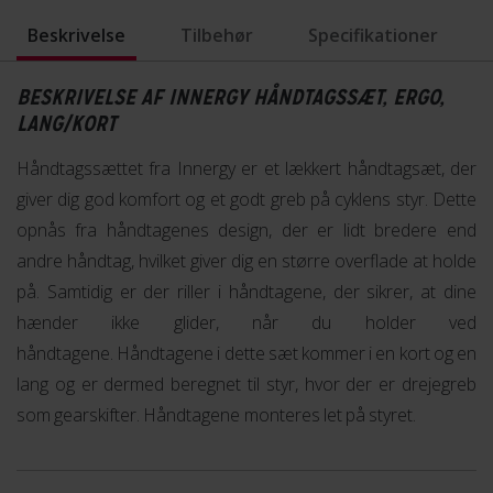
Beskrivelse
Tilbehør
Specifikationer
BESKRIVELSE AF INNERGY HÅNDTAGSSÆT, ERGO,
LANG/KORT
Håndtagssættet fra Innergy er et lækkert håndtagsæt, der
giver dig god komfort og et godt greb på cyklens styr. Dette
opnås fra håndtagenes design, der er lidt bredere end
andre håndtag, hvilket giver dig en større overflade at holde
på. Samtidig er der riller i håndtagene, der sikrer, at dine
hænder ikke glider, når du holder ved
håndtagene. Håndtagene i dette sæt kommer i en kort og en
lang og er dermed beregnet til styr, hvor der er drejegreb
som gearskifter. Håndtagene monteres let på styret.