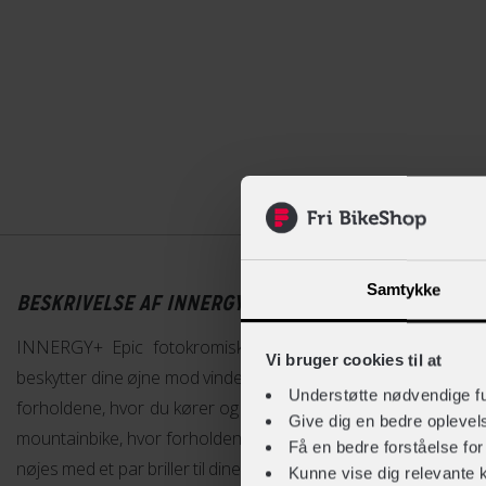
Beskrivelse
Samtykke
BESKRIVELSE AF INNERGY+ EPIC FOTOKROMISKE CYK
INNERGY+ Epic fotokromiske cykelbriller har sort stel og
Vi bruger cookies til at
beskytter dine øjne mod vinden og insekter. Samtidig ændrer d
Understøtte nødvendige f
forholdene, hvor du kører og er derfor ideelle, hvis lyset ofte
Give dig en bedre opleve
mountainbike, hvor forholdene ofte skifter. Med fotokromiske c
Få en bedre forståelse fo
nøjes med et par briller til dine cykelture.
Kunne vise dig relevante 