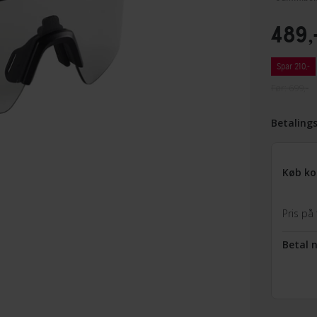
489,
Spar 210,-
Før: 699,-
Betaling
Køb ko
Pris på 
Betal 