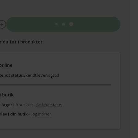
Tilføj til kurv
r du fat i produktet
online
endt status
Ukendt leveringstid
i butik
 lager i
0 butikker -
Se lagerstatus
lev i din butik
-
Log ind her