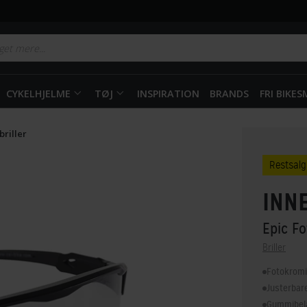
CYKELHJELME
TØJ
INSPIRATION
BRANDS
FRI BIKE
riller
Restsalg
INN
Epic Fo
Briller
Fotokromi
Justerbar
Gummibela