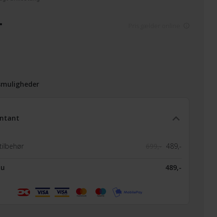
-
Pris gælder online
smuligheder
ntant
tilbehør
699,-
489,-
nu
489,-