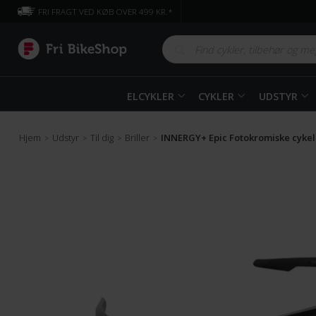
FRI FRAGT VED KØB OVER 499 KR.*
ELCYKLER
CYKLER
UDSTYR
Hjem
Udstyr
Til dig
Briller
INNERGY+ Epic Fotokromiske cykelb
>
>
>
>