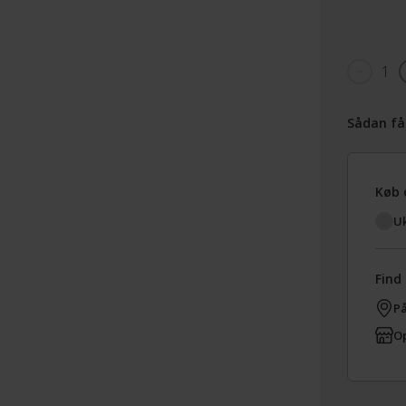
1
Sådan få
Køb 
Uk
Find 
På
Op