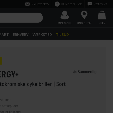
NYHEDSBREV
KUNDESERVICE
KONTAKT
MIN PROFIL
FIND BUTIK
KURV
SMART
ERHVERV
VÆRKSTED
TILBUD
ERGY+
Sammenlign
tokromiske cykelbriller
| Sort
sk linse
e næsepuder
gt brillestang