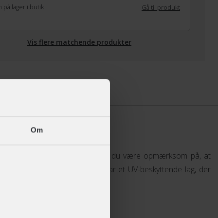
 på lager i butik
Gå til produkt
Vis flere matchende produkter
Specifikationer
Om
illerne til andet end cykling skal du være opmærksom på, at
er sig til bilkørsel, da bilruder har et UV-beskyttende lag, der
ke ændrer sig efter lyset.