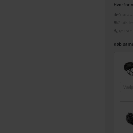
Hvorfor v
Prismatc
Gratis le
Byt i buti
Køb sam
Vælg