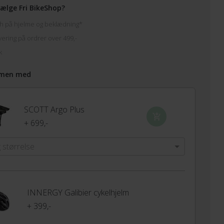
ælge Fri BikeShop?
h på hjelme og beklædning*
vering på ordrer over 499,-
k
men med
SCOTT Argo Plus
+ 699,-
 størrelse
INNERGY Galibier cykelhjelm
+ 399,-