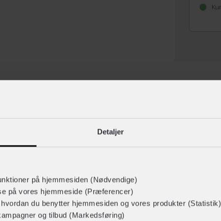
Kun
Tilbehør
Detaljer
ELBRILLER
 brede glas. De store glas
Ønsker du at bruge cykelbr
e fotokromiske glas sig efter
fotokromiske linser ikke egn
unktioner på hjemmesiden (Nødvendige)
 ændrer sig på din cykeltur fx
medfører at brilleglassene ik
lse på vores hjemmeside (Præferencer)
ykelbriller vil du ofte kunne
r hvordan du benytter hjemmesiden og vores produkter (Statistik)
kampagner og tilbud (Markedsføring)