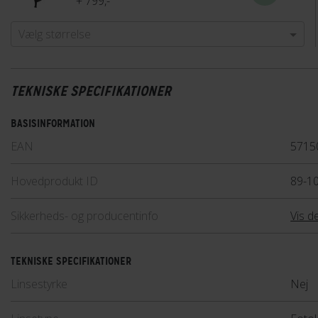
+ 799,-
Vælg størrelse
TEKNISKE SPECIFIKATIONER
BASISINFORMATION
EAN
5715
Hovedprodukt ID
89-1
Sikkerheds- og producentinfo
Vis de
TEKNISKE SPECIFIKATIONER
Linsestyrke
Nej