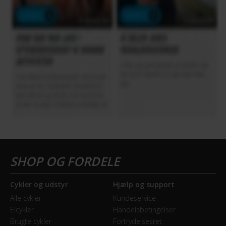
Cykler og udstyr
Hjælp og support
Alle cykler
Kundeservice
Elcykler
Handelsbetingelser
Brugte cykler
Fortrydelsesret