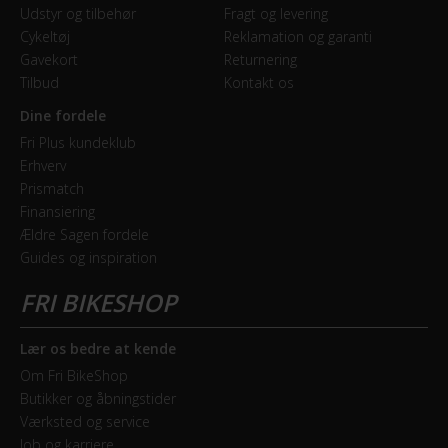
Udstyr og tilbehør
Fragt og levering
Cykeltøj
Reklamation og garanti
Gavekort
Returnering
Tilbud
Kontakt os
Dine fordele
Fri Plus kundeklub
Erhverv
Prismatch
Finansiering
Ældre Sagen fordele
Guides og inspiration
Lær os bedre at kende
Om Fri BikeShop
Butikker og åbningstider
Værksted og service
Job og karriere