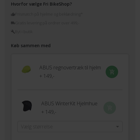
Hvorfor vælge Fri BikeShop?
Prismatch på hjelme og beklædning*
Gratis levering på ordrer over 499,-
Byt i butik
Køb sammen med
ABUS regnovertræk til hjelm
+ 149,-
ABUS WinterKit Hjelmhue
+ 149,-
Vælg størrelse