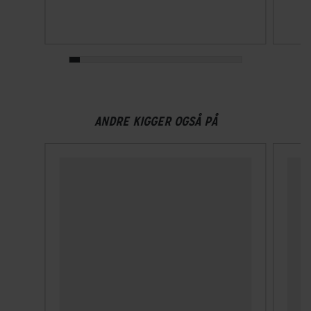
MIPS
Nej
NTA-godkendt
Nej
Velegnet til hestehale
ANDRE KIGGER OGSÅ PÅ
Nej
Ventilationshuller
12
Visir
Nej