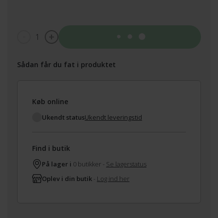
1
Tilføj til kurv
Sådan får du fat i produktet
Køb online
Ukendt status
Ukendt leveringstid
Find i butik
På lager i
0 butikker -
Se lagerstatus
Oplev i din butik
-
Log ind her