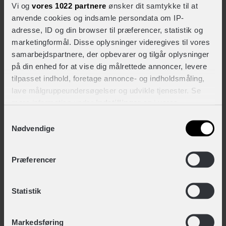
performance på dirt bike.
Vi og
vores 1022 partnere
ønsker dit samtykke til at
Endurance Warwick Multisport Hue
anvende cookies og indsamle persondata om IP-
+ 129,-
+ 103,-
adresse, ID og din browser til præferencer, statistik og
marketingformål. Disse oplysninger videregives til vores
På fjernlager
Gå til produkt
samarbejdspartnere, der opbevarer og tilgår oplysninger
på din enhed for at vise dig målrettede annoncer, levere
tilpasset indhold, foretage annonce- og indholdsmåling,
lave målgruppeundersøgelser og udvikle tjenester. Se
Endurance Gesell Uld/Bambus Pandebånd
mere information under
indstillinger
og i vores
+ 149,-
+ 119,-
persondatapolitik. Du kan altid trække dit samtykke
Samtykkevalg
tilbage eller ændre indstillinger fra vores
Nødvendige
"Cookiedeklaration", eller ved at trykke på "Privacy
trigger" ikonet.
Endurance Gesell Uld/Bambus Halsedisse
Præferencer
+ 169,-
+ 135,-
Hvis du tillader det, vil vi også gerne:
Indsamle præcise oplysninger om din placering,
Statistik
der kan være nøjagtig inden for få meter
Salzmann Refleksbælte m. justerbare stroppe
Identificere din enhed baseret på en scanning af
Markedsføring
dens unikke karakteristika (fingerprinting)