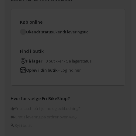
Køb online
Ukendt status
Ukendt leveringstid
Find i butik
På lager i
0 butikker -
Se lagerstatus
Oplev i din butik
-
Log ind her
Hvorfor vælge Fri BikeShop?
Prismatch på hjelme og beklædning*
Gratis levering på ordrer over 499,-
Byt i butik