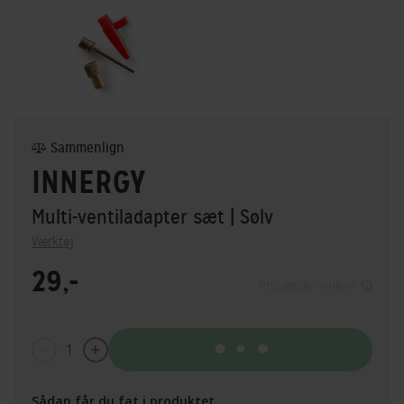
Sammenlign
INNERGY
Multi-ventiladapter sæt
| Sølv
Værktøj
29,-
Pris gælder online
1
Tilføj til kurv
Sådan får du fat i produktet