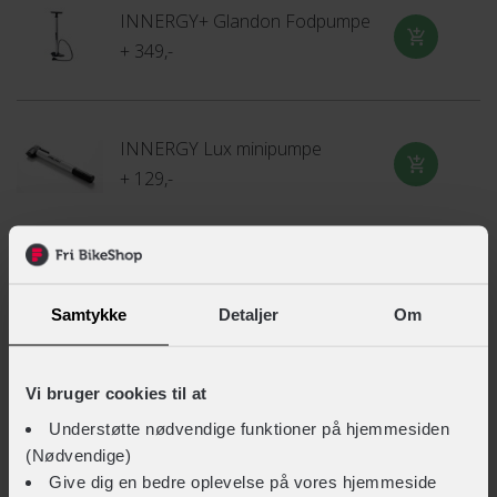
INNERGY+ Glandon Fodpumpe
+ 349,-
INNERGY Lux minipumpe
+ 129,-
INNERGY Allround cykelrens
+ 99,-
Samtykke
Detaljer
Om
Vi bruger cookies til at
INNERGY Kædeolie tør
Understøtte nødvendige funktioner på hjemmesiden
+ 79,-
(Nødvendige)
Give dig en bedre oplevelse på vores hjemmeside