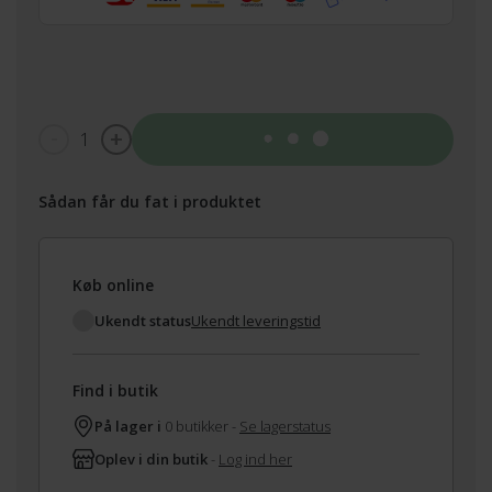
1
Tilføj til kurv
Sådan får du fat i produktet
Køb online
Ukendt status
Ukendt leveringstid
Find i butik
På lager i
0 butikker -
Se lagerstatus
Oplev i din butik
-
Log ind her