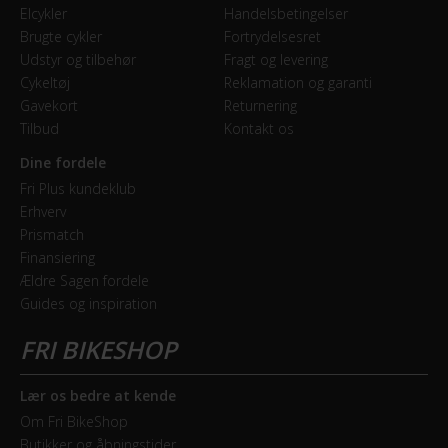
Elcykler
Handelsbetingelser
Brugte cykler
Fortrydelsesret
Udstyr og tilbehør
Fragt og levering
Cykeltøj
Reklamation og garanti
Gavekort
Returnering
Tilbud
Kontakt os
Dine fordele
Fri Plus kundeklub
Erhverv
Prismatch
Finansiering
Ældre Sagen fordele
Guides og inspiration
Lær os bedre at kende
Om Fri BikeShop
Butikker og åbningstider