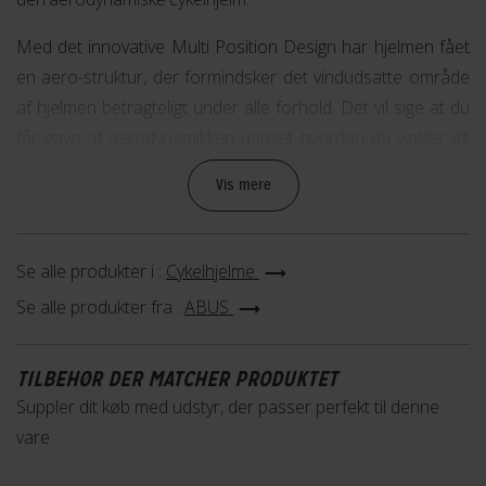
Med det innovative Multi Position Design har hjelmen fået
en aero-struktur, der formindsker det vindudsatte område
af hjelmen betragteligt under alle forhold. Det vil sige at du
får gavn af aerodynamikken uanset hvordan du vinkler dit
hoved. Desuden er hjelmen udstyret med de nye flowstraps,
Vis mere
der giver ultimativ komfort og samtidig gør at stropperne
ikke flagrer i vinden. Derudover giver det nye Forced Air
Cooling system en nedkølet hovedtemperatur, uden at gå
Se alle produkter i :
Cykelhjelme
på kompromis med den aerodynamiske effekt.
Se alle produkter fra :
ABUS
Multi Position Design
: Maksimal aerodynamik, uanset
vinklen på hovedet
TILBEHØR DER MATCHER PRODUKTET
Forced Air Cooling Technology
: Smart
Suppler dit køb med udstyr, der passer perfekt til denne
vindkølingssystem for optimal hovedtemperatur
vare
AirPort
: Aerodynamisk holder bag på hjelmen til