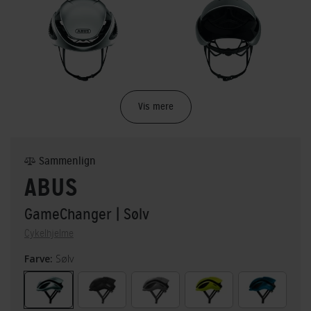
Vis mere
Sammenlign
ABUS
GameChanger
| Sølv
Cykelhjelme
Farve:
Sølv