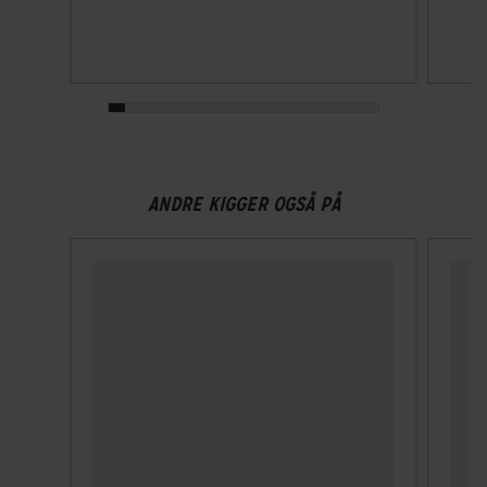
Velegnet til hestehale
Ja
Ventilationshuller
10
Visir
ANDRE KIGGER OGSÅ PÅ
Nej