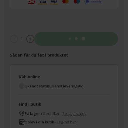
1
Tilføj til kurv
Sådan får du fat i produktet
Køb online
Ukendt status
Ukendt leveringstid
Find i butik
På lager i
0 butikker -
Se lagerstatus
Oplev i din butik
-
Log ind her