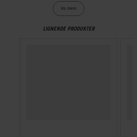
Vægt
Vis mere
240 g
LIGNENDE PRODUKTER
TEKNISKE SPECIFIKATIONER
Høj synlighed
Nej
Indbygget lygte
Nej
Lukkesystem
Klikspænde
MIPS
Nej