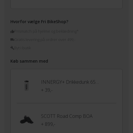
Hvorfor vælge Fri BikeShop?
Prismatch på hjelme og beklædning*
Gratis levering på ordrer over 499,-
Byt i butik
Køb sammen med
INNERGY+ Drikkedunk 650ml
+ 39,-
SCOTT Road Comp BOA
+ 899,-