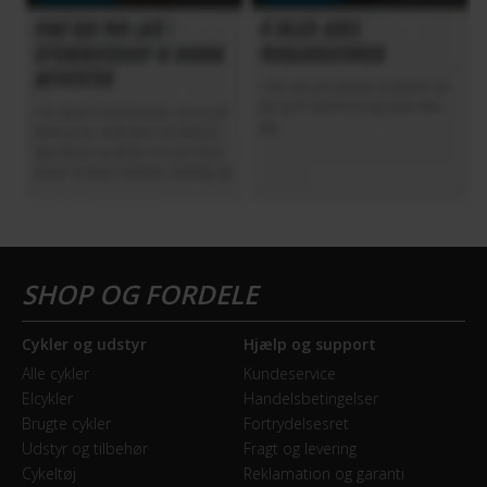
Cykler og udstyr
Hjælp og support
Alle cykler
Kundeservice
Elcykler
Handelsbetingelser
Brugte cykler
Fortrydelsesret
Udstyr og tilbehør
Fragt og levering
Cykeltøj
Reklamation og garanti