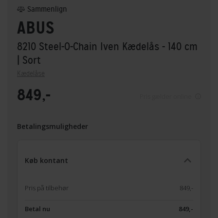
Sammenlign
ABUS
8210 Steel-O-Chain Iven Kædelås - 140 cm
| Sort
Kædelåse
849,-
Pris gælder online
Betalingsmuligheder
Køb kontant
Pris på tilbehør
849,-
Betal nu
849,-