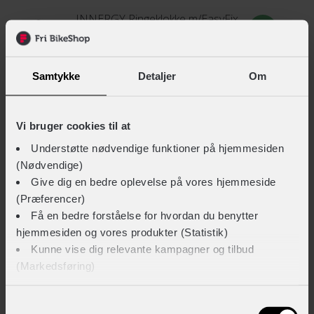
Denne cykellås er Varefakta kontrolleret, hvilket betyder at
INNERGY Ringeklokke m/EasyFix
låsen er gennemtestet og lever op til en række skrappe
+ 59,-
krav. Hvis din cykel skulle blive stjålet vil din forsikring i langt
de fleste tilfælde kun dække, hvis der har været monteret
Samtykke
Detaljer
Om
en Varefakta godkendt lås på din cykel.
INNERGY Kædeolie tør
+ 79,-
Vi bruger cookies til at
Understøtte nødvendige funktioner på hjemmesiden
(Nødvendige)
INNERGY Kædeolie våd
Give dig en bedre oplevelse på vores hjemmeside
(Præferencer)
+ 79,-
Få en bedre forståelse for hvordan du benytter
hjemmesiden og vores produkter (Statistik)
Kunne vise dig relevante kampagner og tilbud
Muc-Off Twin Pack Dry/Wet Lube cykelolie
(Markedsføring)
+ 199,-
Klik på ‘OK’ for at give os dit samtykke til at bruge
Samtykkevalg