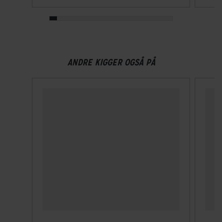
Låsningstype
Nøgle
Materiale
ANDRE KIGGER OGSÅ PÅ
Hærdet stål