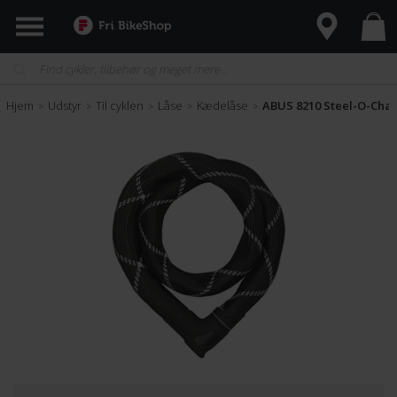
Hjem
Udstyr
Til cyklen
Låse
Kædelåse
ABUS 8210 Steel-O-Chai
>
>
>
>
>