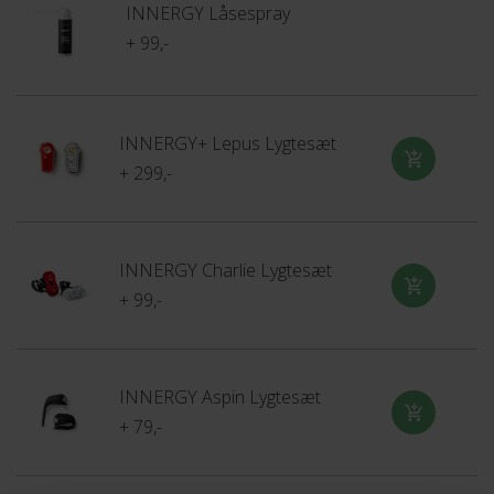
INNERGY Låsespray
ABUS security level 9 af 15
+ 99,-
Denne lås har et sikkerhedsniveau på 9 ud af 15, hvilket
giver dig ekstra beskyttelse til områder med mellem til lav
INNERGY+ Lepus Lygtesæt
+ 299,-
tyveririsiko. Låse i denne kategori er især beregnet til
voksencykler og kan anbefales som en sekundær
låsemulighed i højrisikoområder, når den bruges sammen
med en stærkere lås.
INNERGY Charlie Lygtesæt
+ 99,-
Lær mere
INNERGY Aspin Lygtesæt
Varefaktagodkendt
+ 79,-