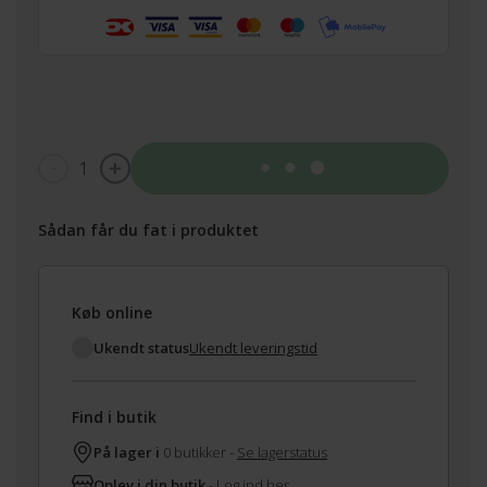
1
Tilføj til kurv
Sådan får du fat i produktet
Køb online
Ukendt status
Ukendt leveringstid
Find i butik
På lager i
0 butikker -
Se lagerstatus
Oplev i din butik
-
Log ind her