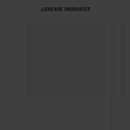
LIGNENDE PRODUKTER
Længde
140 cm
Låse tykkelse
8 mm
Vægt
3,18 kg
TEKNISKE SPECIFIKATIONER
ABUS sikkerhedsniveau
Level 10 af 15 - Maximum security
Godkendelser
Forsikringsgodkendt (Varefakta)