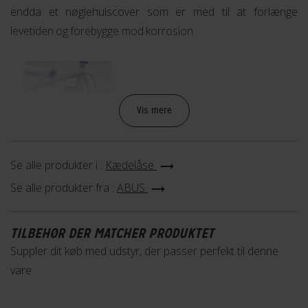
endda et nøglehulscover som er med til at forlænge
levetiden og forebygge mod korrosion.
ABUS låsekompensation
Vis mere
Hos ABUS er man så sikre på, at denne lås holder tyvene
Se alle produkter i :
Kædelåse
væk, at de tilbyder et kompensationsbeløb ved tyveri i 2 år
Se alle produkter fra :
ABUS
efter købsdatoen på din nye cykel, hvis den er købt
sammen med denne lås.
TILBEHØR DER MATCHER PRODUKTET
Lær mere
Suppler dit køb med udstyr, der passer perfekt til denne
vare