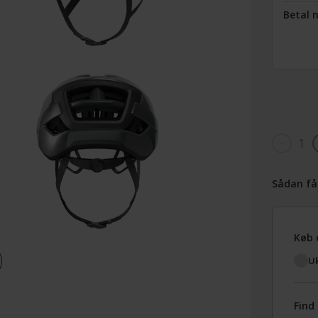
Betal 
1
Sådan få
Køb 
Uk
Find 