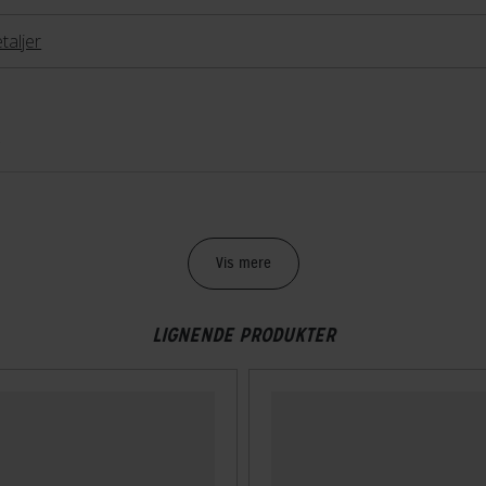
taljer
g
Vis mere
LIGNENDE PRODUKTER
spænde