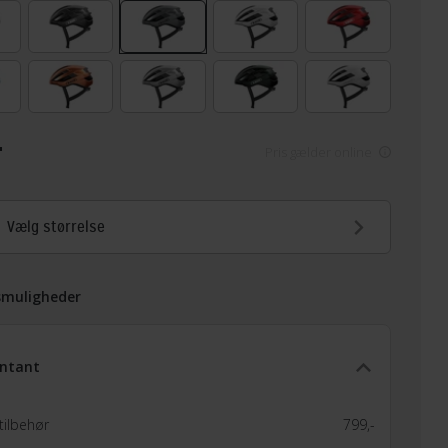
-
Pris gælder online
Vælg størrelse
smuligheder
ntant
tilbehør
799,-