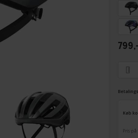
799,
Betaling
Køb ko
Pris på 