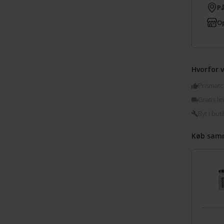
På
Op
Hvorfor v
Prismatc
Gratis le
Byt i buti
Køb sam