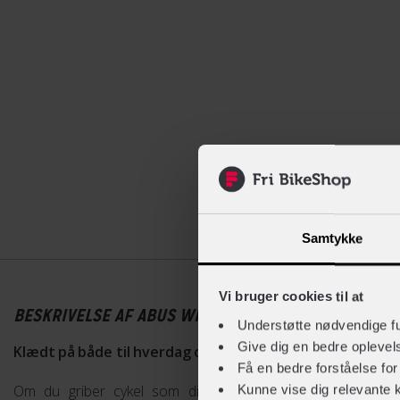
Beskrivelse
Samtykke
Vi bruger cookies til at
BESKRIVELSE AF ABUS WINGBACK
Understøtte nødvendige f
Give dig en bedre opleve
Klædt på både til hverdag og weekend
Få en bedre forståelse fo
Kunne vise dig relevante 
Om du griber cykel som dit daglige transportmiddel eller 