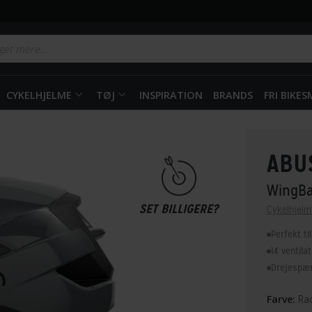
CYKELHJELME
TØJ
INSPIRATION
BRANDS
FRI BIKE
ABU
WingB
SET BILLIGERE?
Cykelhjelm
Perfekt ti
14 ventila
Drejespæn
Farve:
Rac