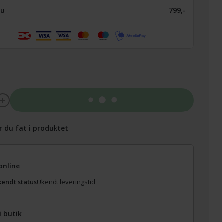
nu
799,-
Tilføj til kurv
r du fat i produktet
online
endt status
Ukendt leveringstid
i butik