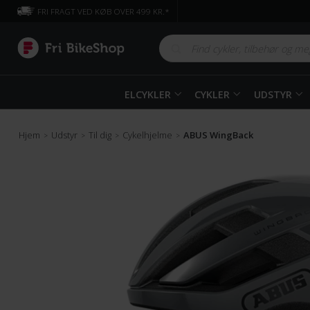
FRI FRAGT VED KØB OVER 499 KR.*
ELCYKLER
CYKLER
UDSTYR
Hjem
Udstyr
Til dig
Cykelhjelme
ABUS WingBack
>
>
>
>