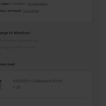
 lager i
0 butikker -
Se lagerstatus
lev i din butik
-
Log ind her
ælge Fri BikeShop?
h på hjelme og beklædning*
vering på ordrer over 499,-
k
men med
INNERGY+ Drikkedunk 650ml
+ 39,-