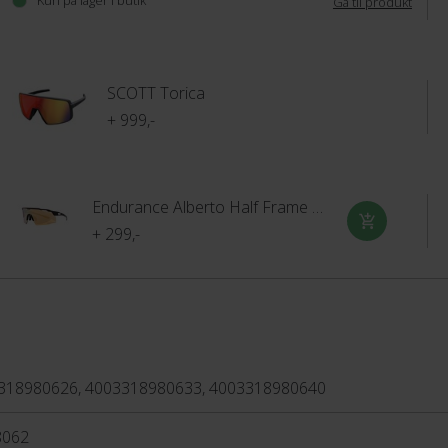
Kun på lager i butik
Gå til produkt
SCOTT Torica
+ 999,-
Endurance Alberto Half Frame Cykelbriller
+ 299,-
318980626, 4003318980633, 4003318980640
8062