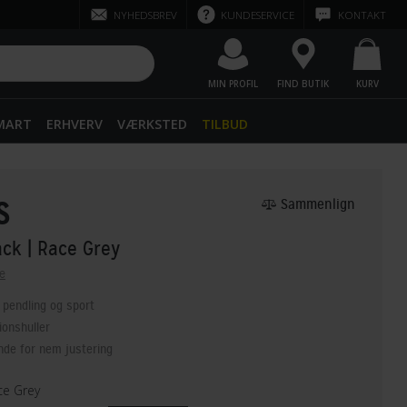
NYHEDSBREV
KUNDESERVICE
KONTAKT
MIN PROFIL
FIND BUTIK
KURV
SMART
ERHVERV
VÆRKSTED
TILBUD
S
Sammenlign
ack
| Race Grey
e
l pendling og sport
tionshuller
de for nem justering
e Grey