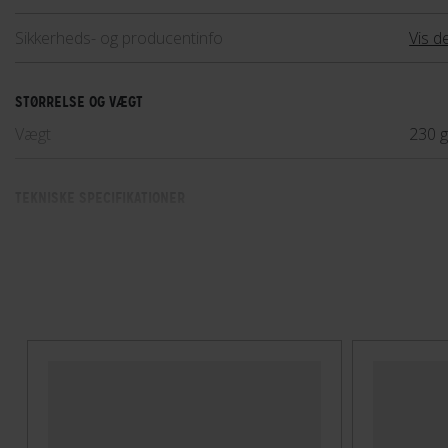
Sikkerheds- og producentinfo
Vis de
STØRRELSE OG VÆGT
Vægt
230 
TEKNISKE SPECIFIKATIONER
Høj synlighed
Nej
Indbygget lygte
Nej
Integreret ørevarmer
Nej
Lukkesystem
Klik
MIPS
Nej