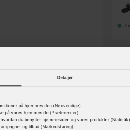
Kun
Tilbehør
Detaljer
unktioner på hjemmesiden (Nødvendige)
lse på vores hjemmeside (Præferencer)
Sikkerheden er naturligvis o
r hvordan du benytter hjemmesiden og vores produkter (Statistik)
sammen med det stødabsorbe
kampagner og tilbud (Markedsføring)
trækker i cykeltøjet til en