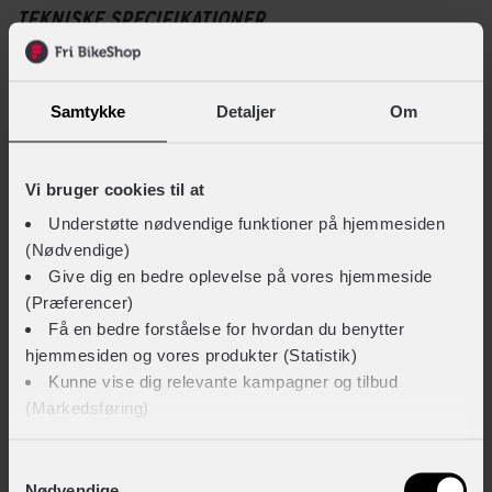
TEKNISKE SPECIFIKATIONER
Det indbyggede røde LED-lys bagpå øger barnets synlighed
i trafikken, mens hagebeskyttelse, justerbare stropper og
BASISINFORMATION
vaskbare puder sørger for komfort i topklasse. Crazy Safety
Samtykke
Detaljer
Om
EAN
giraf cykelhjelmen kombinerer sikkerhed og stil på en måde,
5744001760147
der gør den til en favorit hos både børn og forældre.
Vi bruger cookies til at
Hovedprodukt ID
Understøtte nødvendige funktioner på hjemmesiden
198-CS190107-0131
(Nødvendige)
Give dig en bedre oplevelse på vores hjemmeside
Sikkerheds- og producentinfo
(Præferencer)
Vis detaljer
Få en bedre forståelse for hvordan du benytter
hjemmesiden og vores produkter (Statistik)
Kunne vise dig relevante kampagner og tilbud
TEKNISKE SPECIFIKATIONER
(Markedsføring)
Høj synlighed
Vis mere
Nej
Klik på ‘OK’ for at give os dit samtykke til at bruge
Samtykkevalg
Nødvendige