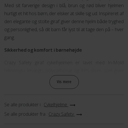
Med sit farverige design i blå, brun og rød bliver hjelmen
hurtigt et hit hos børn, der elsker at skille sig ud. Inspireret af
den elegante og stolte giraf giver denne hjelm både tryghed
og personlighed, så dit barn får lyst til at tage den på – hver
gang.
Sikkerhed og komfort i børnehøjde
Crazy Safety giraf cykelhjelmen er lavet med In-Mold
teknologi i letvægts polycarbonat og EPS-skum, som giver
optimal beskyttelse uden at føles tung. Den justerbare
Vis mere
pasform og de seks store ventilationshuller sikrer, at
hjelmen sidder behageligt og køligt – perfekt til børn fra 2 til 7
år. Hjelmen egner sig både til cykling, rulleskøjter, løbehjul og
Se alle produkter i :
Cykelhjelme
skateboards.
Se alle produkter fra :
Crazy Safety
Synlighed og detaljer der gør en forskel