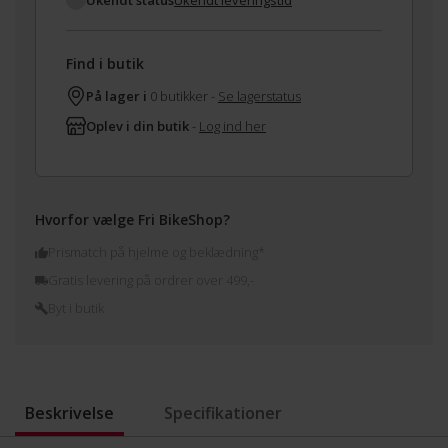
Ukendt status
Ukendt leveringstid
Find i butik
På lager i
0 butikker -
Se lagerstatus
Oplev i din butik
-
Log ind her
Hvorfor vælge Fri BikeShop?
Prismatch på hjelme og beklædning*
Gratis levering på ordrer over 499,-
Byt i butik
Beskrivelse
Specifikationer