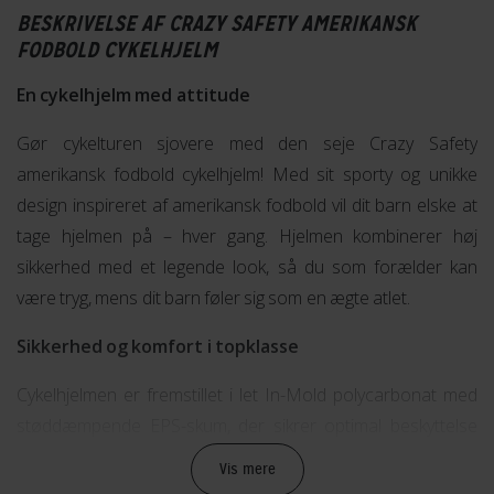
BESKRIVELSE AF CRAZY SAFETY AMERIKANSK
FODBOLD CYKELHJELM
En cykelhjelm med attitude
Gør cykelturen sjovere med den seje Crazy Safety
amerikansk fodbold cykelhjelm! Med sit sporty og unikke
design inspireret af amerikansk fodbold vil dit barn elske at
tage hjelmen på – hver gang. Hjelmen kombinerer høj
sikkerhed med et legende look, så du som forælder kan
være tryg, mens dit barn føler sig som en ægte atlet.
Sikkerhed og komfort i topklasse
Cykelhjelmen er fremstillet i let In-Mold polycarbonat med
støddæmpende EPS-skum, der sikrer optimal beskyttelse
uden at føles tung. Den justerbare pasform gør hjelmen
Vis mere
ideel til børn i alderen 2–7 år, og med seks ventilationshuller