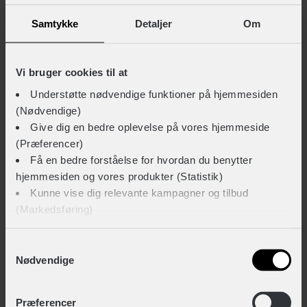
+ 29,-
Samtykke
Detaljer
Om
Vi bruger cookies til at
Rema Tip Top TT 04 sport lappegrej med 6 lapper
Understøtte nødvendige funktioner på hjemmesiden
+ 39,-
(Nødvendige)
Give dig en bedre oplevelse på vores hjemmeside
(Præferencer)
Weldtite lappegrej med 2 dækjern og 6 lapper
Få en bedre forståelse for hvordan du benytter
+ 39,-
hjemmesiden og vores produkter (Statistik)
Kunne vise dig relevante kampagner og tilbud
(Markedsføring)
TEKNISKE SPECIFIKATIONER
Klik på ‘OK’ for at give os dit samtykke til at bruge
Samtykkevalg
BASISINFORMATION
Nødvendige
cookies til alle disse formål. Du kan også bruge
afkrydsningsfelterne for at give samtykke til specifikke
EAN
formål. Vælg formål og ‘Gem indstillinger’.
Præferencer
4026495900010