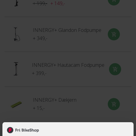
+ 199,-
+ 149,-
INNERGY+ Glandon Fodpumpe
+ 349,-
INNERGY+ Hautacam Fodpumpe
+ 399,-
INNERGY+ Dækjern
+ 15,-
INNERGY Multi-ventiladapter sæt