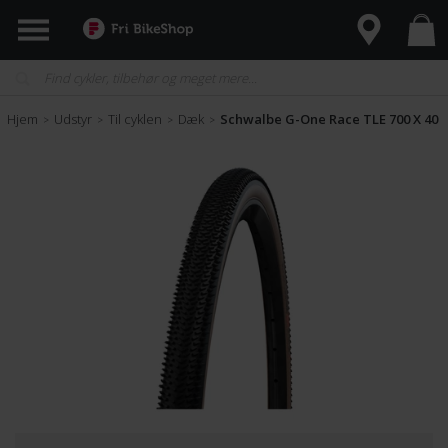
Hjem
Udstyr
Til cyklen
Dæk
Schwalbe G-One Race TLE 700 X 40C
>
>
>
>