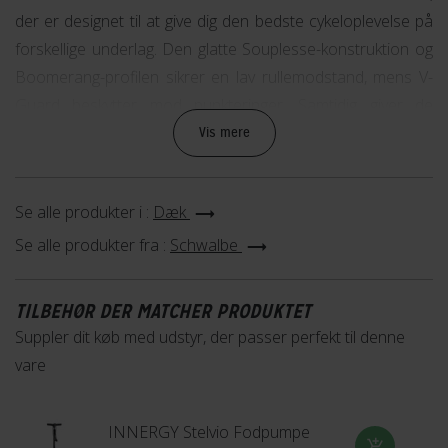
der er designet til at give dig den bedste cykeloplevelse på
forskellige underlag. Den glatte Souplesse-konstruktion og
Boomerang-profilen sikrer en lav rullemodstand, mens V-
Guard beskytter mod punkteringer. Samtidig giver de
vinklede sideknopper og slidbanemønsteret et højt greb, så
Vis mere
du kan føle dig tryg og sikker på din cykel.
Køb Schwalbe G-One Race TLE online eller reserver det i
Se alle produkter i :
Dæk
din lokale Fri BikeShop butik og oplev en ny dimension af fart
Se alle produkter fra :
Schwalbe
og greb på din cykel.
TILBEHØR DER MATCHER PRODUKTET
Suppler dit køb med udstyr, der passer perfekt til denne
vare
INNERGY Stelvio Fodpumpe