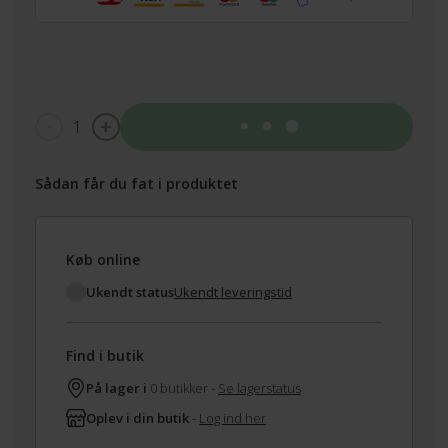
1
Tilføj til kurv
Sådan får du fat i produktet
Køb online
Ukendt status
Ukendt leveringstid
Find i butik
På lager i
0 butikker -
Se lagerstatus
Oplev i din butik
-
Log ind her