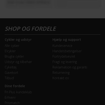
Cykler og udstyr
Hjælp og support
Alle cykler
Kundeservice
Elcykler
Handelsbetingelser
Brugte cykler
Fortrydelsesret
Udstyr og tilbehør
Fragt og levering
Cykeltøj
Reklamation og garanti
Gavekort
Returnering
Tilbud
Kontakt os
Dine fordele
Fri Plus kundeklub
Erhverv
Prismatch