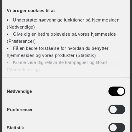
Vis detaljer
Vi bruger cookies til at
Understøtte nødvendige funktioner på hjemmesiden
TEKNISKE SPECIFIKATIONER
(Nødvendige)
Give dig en bedre oplevelse på vores hjemmeside
Høj synlighed
Vis mere
(Præferencer)
Nej
Få en bedre forståelse for hvordan du benytter
hjemmesiden og vores produkter (Statistik)
LIGNENDE PRODUKTER
Indbygget lygte
Kunne vise dig relevante kampagner og tilbud
Ja
(Markedsføring)
Integreret ørevarmer
Klik på ‘OK’ for at give os dit samtykke til at bruge
Samtykkevalg
Nej
Nødvendige
cookies til alle disse formål. Du kan også bruge
afkrydsningsfelterne for at give samtykke til specifikke
Lukkesystem
formål. Vælg formål og ‘Gem indstillinger’.
Præferencer
Klikspænde
Du kan til enhver tid trække dit samtykke tilbage eller
MIPS
Statistik