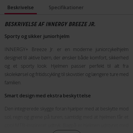
Beskrivelse
Specifikationer
BESKRIVELSE AF INNERGY BREEZE JR.
Sporty og sikker juniorhjelm
INNERGY+ Breeze Jr. er en moderne juniorcykelhjelm
designet til aktive børn, der ønsker både komfort, sikkerhed
og et sporty look. Hjelmen passer perfekt til alt fra
skolekørsel og fritidscykling til skovstier og længere ture med
familien.
Smart design med ekstra beskyttelse
Den integrerede skygge foran hjælper med at beskytte mod
sol, regn og grene på turen, samtidig med at hjelmen får et
cool MTB-inspireret udtryk. Bagpå er hjelmen udstyret med