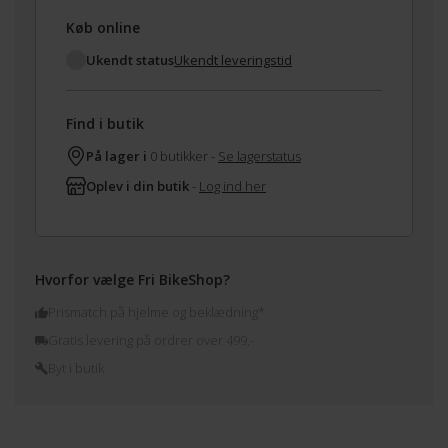
Køb online
Ukendt status
Ukendt leveringstid
Find i butik
På lager i
0 butikker -
Se lagerstatus
Oplev i din butik
-
Log ind her
Hvorfor vælge Fri BikeShop?
Prismatch på hjelme og beklædning*
Gratis levering på ordrer over 499,-
Byt i butik