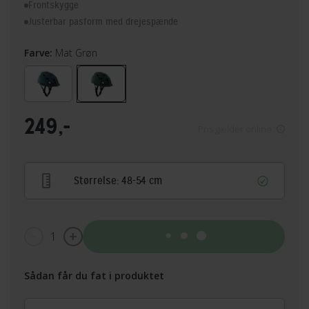
Frontskygge
Justerbar pasform med drejespænde
Farve:
Mat Grøn
249,-
Pris gælder online
Størrelse:
48-54 cm
1
Tilføj til kurv
Sådan får du fat i produktet