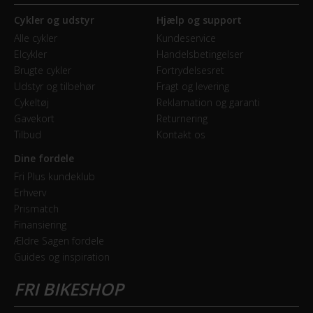
Cykler og udstyr
Hjælp og support
Alle cykler
Kundeservice
Elcykler
Handelsbetingelser
Brugte cykler
Fortrydelsesret
Udstyr og tilbehør
Fragt og levering
Cykeltøj
Reklamation og garanti
Gavekort
Returnering
Tilbud
Kontakt os
Dine fordele
Fri Plus kundeklub
Erhverv
Prismatch
Finansiering
Ældre Sagen fordele
Guides og inspiration