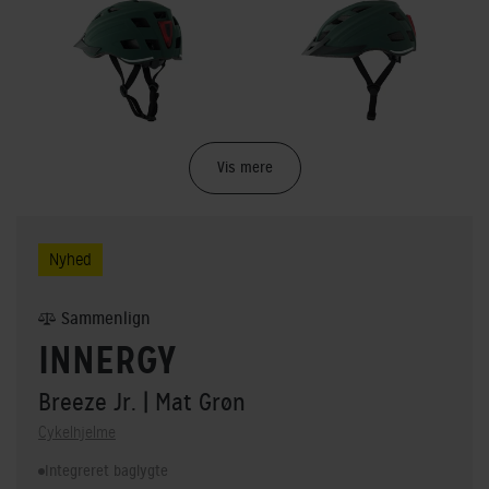
Vis mere
Nyhed
Sammenlign
INNERGY
Breeze Jr.
| Mat Grøn
Cykelhjelme
Integreret baglygte