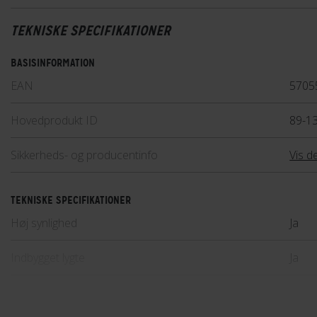
TEKNISKE SPECIFIKATIONER
BASISINFORMATION
EAN
5705
Hovedprodukt ID
89-1
Sikkerheds- og producentinfo
Vis de
TEKNISKE SPECIFIKATIONER
Høj synlighed
Ja
Indbygget lygte
Ja
Lukkesystem
Klik