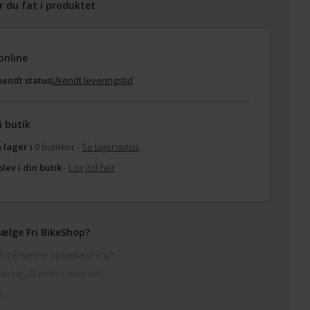
r du fat i produktet
online
endt status
Ukendt leveringstid
i butik
 lager i
0 butikker -
Se lagerstatus
lev i din butik
-
Log ind her
ælge Fri BikeShop?
h på hjelme og beklædning*
vering på ordrer over 499,-
k