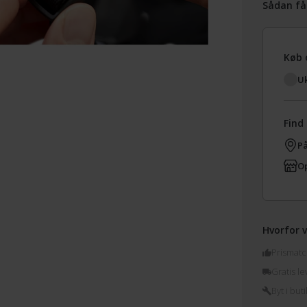
Sådan få
Køb 
Uk
Find 
På
Op
Hvorfor v
Prismatc
Gratis le
Byt i buti