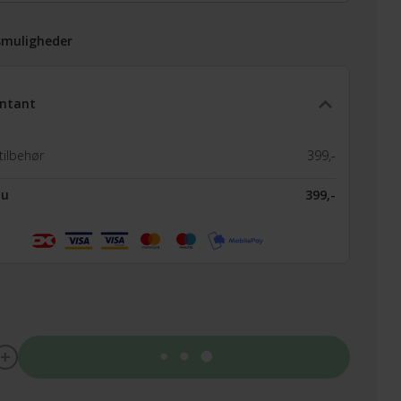
smuligheder
ntant
tilbehør
399,-
nu
399,-
Tilføj til kurv