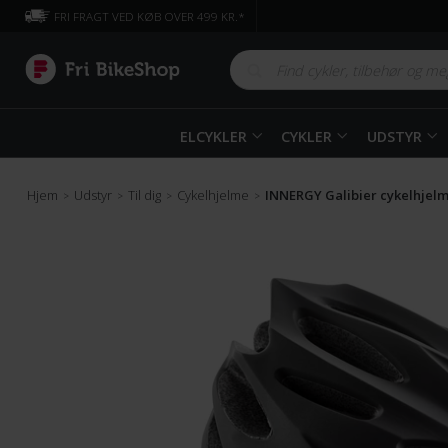
FRI FRAGT VED KØB OVER 499 KR.*
ELCYKLER
CYKLER
UDSTYR
Hjem
Udstyr
Til dig
Cykelhjelme
INNERGY Galibier cykelhjel
>
>
>
>