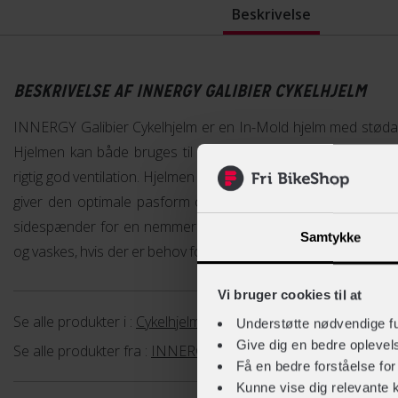
Beskrivelse
BESKRIVELSE AF INNERGY GALIBIER CYKELHJELM
INNERGY Galibier Cykelhjelm er en In-Mold hjelm med stød
Hjelmen kan både bruges til hverdagskørsel og til motion. 18 
rigtig god ventilation. Hjelmen har et justeringssystem i nakke
giver den optimale pasform og ekstra synlighed. Derudover
sidespænder for en nemmere justerbar pasform. Polstringen 
Samtykke
og vaskes, hvis der er behov for det efter cykelturen.
Vi bruger cookies til at
Se alle produkter i :
Cykelhjelme
Understøtte nødvendige f
Give dig en bedre opleve
Se alle produkter fra :
INNERGY
Få en bedre forståelse fo
Kunne vise dig relevante 