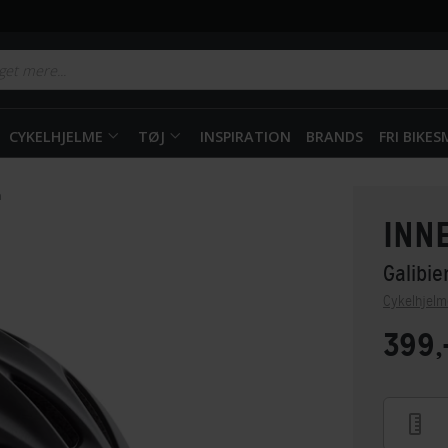
CYKELHJELME
TØJ
INSPIRATION
BRANDS
FRI BIKE
m
INN
Galibie
Cykelhjelm
399,