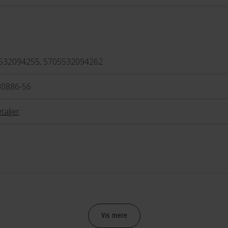
532094255, 5705532094262
30886-56
taljer
spænde
Vis mere