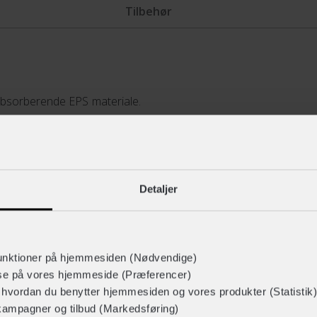
Tilbehør
absorberende EPS materiale.
luftkanaler i hjelmen sikrer
n med integreret LED lys, som
 har denne hjelm justerbare
inde i hjelmen kan tages af
Detaljer
unktioner på hjemmesiden (Nødvendige)
lse på vores hjemmeside (Præferencer)
r hvordan du benytter hjemmesiden og vores produkter (Statistik)
kampagner og tilbud (Markedsføring)