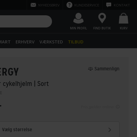
NYHEDSBREV
KUNDESERVICE
KONTAKT
MIN PROFIL
FIND BUTIK
KURV
SMART
ERHVERV
VÆRKSTED
TILBUD
ERGY
Sammenlign
r cykelhjelm
| Sort
e
-
Pris gælder online
Vælg størrelse