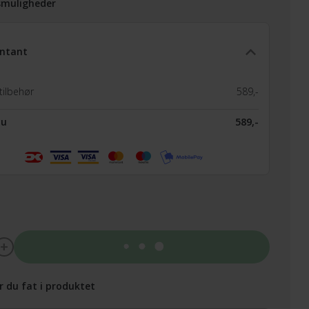
smuligheder
ntant
tilbehør
589,-
nu
589,-
Tilføj til kurv
r du fat i produktet