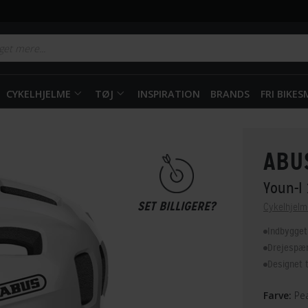
CYKELHJELME
TØJ
INSPIRATION
BRANDS
FRI BIKE
ABU
Youn-I
SET BILLIGERE?
Cykelhjelm
Indbygget
Drejespæn
Designet t
Farve:
Pea