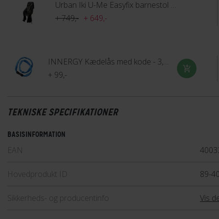
Urban Iki U-Me Easyfix barnestol til bagagebærer
+ 749,-
+ 649,-
INNERGY Kædelås med kode - 3,5 mm x 90 cm
+ 99,-
TEKNISKE SPECIFIKATIONER
BASISINFORMATION
EAN
4003
Hovedprodukt ID
89-4
Sikkerheds- og producentinfo
Vis de