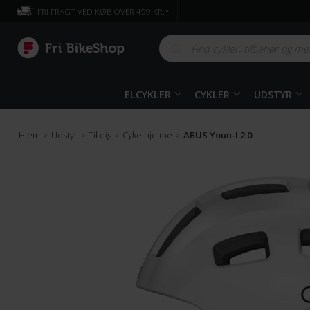
FRI FRAGT VED KØB OVER 499 KR.*
ELCYKLER
CYKLER
UDSTYR
Hjem
Udstyr
Til dig
Cykelhjelme
ABUS Youn-I 2.0
>
>
>
>