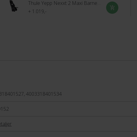
Thule Yepp Nexxt 2 Maxi Barnestol
+ 1.019,-
318401527, 4003318401534
0152
taljer