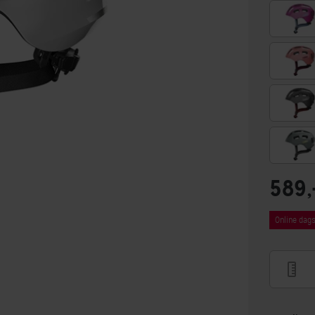
589,
Online dags