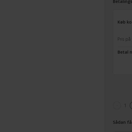
Betaling
Køb ko
Pris på 
Betal 
1
Sådan få