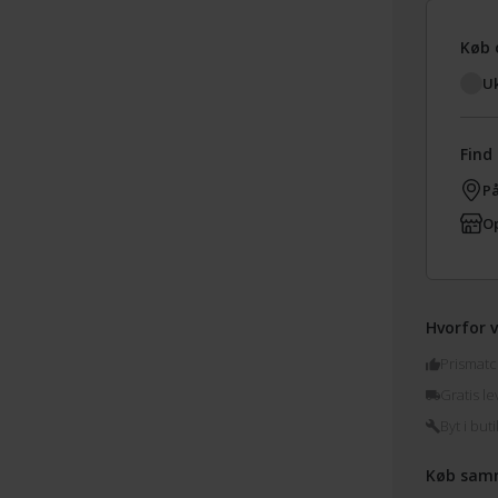
Køb 
Uk
Find 
På
Op
Hvorfor v
Prismatc
Gratis le
Byt i buti
Køb sam