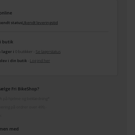
online
endt status
Ukendt leveringstid
i butik
 lager i
0 butikker -
Se lagerstatus
lev i din butik
-
Log ind her
ælge Fri BikeShop?
h på hjelme og beklædning*
vering på ordrer over 499,-
k
men med