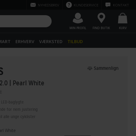
NYHEDSBREV
KUNDESERVICE
KONTAKT
MIN PROFIL
FIND BUTIK
KURV
SMART
ERHVERV
VÆRKSTED
TILBUD
S
Sammenlign
 2.0
| Pearl White
e
 LED-baglygte
de for nem justering
il alle unge cyklister
rl White