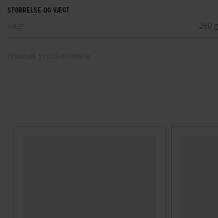
STØRRELSE OG VÆGT
Vægt
260 
TEKNISKE SPECIFIKATIONER
Høj synlighed
Ja
Indbygget lygte
Ja
Lukkesystem
Klik
MIPS
Nej
Velegnet til hestehale
Ja
Ventilationshuller
17
Visir
Nej