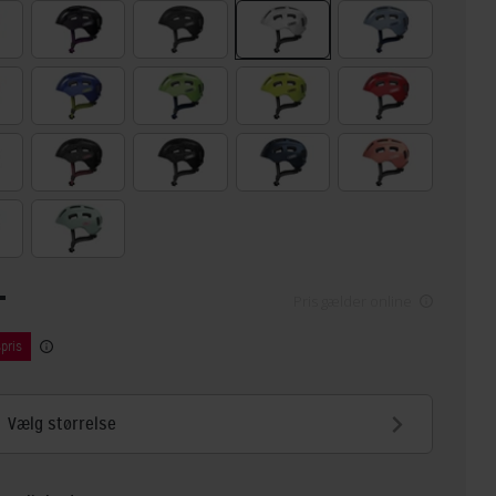
-
Pris gælder online
pris
Vælg størrelse