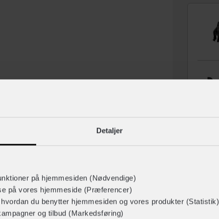
Detaljer
unktioner på hjemmesiden (Nødvendige)
Tilbehør
lse på vores hjemmeside (Præferencer)
r hvordan du benytter hjemmesiden og vores produkter (Statistik)
kampagner og tilbud (Markedsføring)