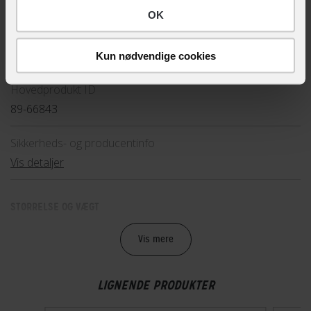
BASISINFORMATION
OK
EAN
4003318668432, 4003318668449, 4003318919794
Kun nødvendige cookies
Hovedprodukt ID
89-66843
Sikkerheds- og producentinfo
Vis detaljer
STØRRELSE OG VÆGT
Vægt
Vis mere
300 g
LIGNENDE PRODUKTER
TEKNISKE SPECIFIKATIONER