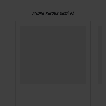
Velegnet til hestehale
ANDRE KIGGER OGSÅ PÅ
Nej
Ventilationshuller
6
Visir
Ja