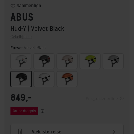
Sammenlign
ABUS
Hud-Y
| Velvet Black
Cykelhjelme
Farve:
Velvet Black
849,-
Pris gælder online
Online dagspris
Vælg størrelse