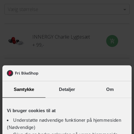
Vælg størrelse
INNERGY Charlie Lygtesæt
+ 99,-
ABUS Pad Fresh MS Spray til rengøring af hjelmpuder
+ 99,-
Samtykke
Detaljer
Om
Endurance Warwick Multisport Hue
Vi bruger cookies til at
+ 129,-
+ 103,-
Understøtte nødvendige funktioner på hjemmesiden
(Nødvendige)
På fjernlager
Gå til produkt