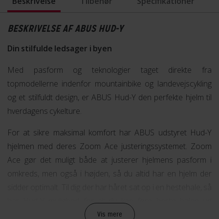
Beskrivelse
Tilbehør
Specifikationer
BESKRIVELSE AF ABUS HUD-Y
Din stilfulde ledsager i byen
Med pasform og teknologier taget direkte fra
topmodellerne indenfor mountainbike og landevejscykling
og et stilfuldt design, er ABUS Hud-Y den perfekte hjelm til
hverdagens cykelture.
For at sikre maksimal komfort har ABUS udstyret Hud-Y
hjelmen med deres Zoom Ace justeringssystemet. Zoom
Ace gør det muligt både at justerer hjelmens pasform i
omkreds, men også i højden, så du altid har en hjelm der
sidder optimalt. Til dig der har håret sat op i en hestehale, så
har Hud-Y mulighed for at du kan føre heste halen ud
gennem spændesystemet så du ikke skal tænke på at få
Vis mere