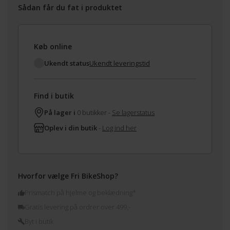
Sådan får du fat i produktet
Køb online
Ukendt status
Ukendt leveringstid
Find i butik
På lager i
0 butikker -
Se lagerstatus
Oplev i din butik
-
Log ind her
Hvorfor vælge Fri BikeShop?
Prismatch på hjelme og beklædning*
Gratis levering på ordrer over 499,-
Byt i butik