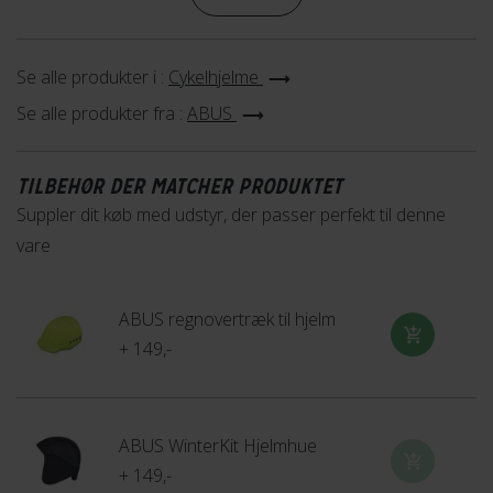
ødelagt håret på din cykeltur.
Bag på hjelmen finder du en USB lygte der med sine tre
Se alle produkter i :
Cykelhjelme
modes giver dig ekstra synlighed i det mørke tider.
Se alle produkter fra :
ABUS
TILBEHØR DER MATCHER PRODUKTET
Suppler dit køb med udstyr, der passer perfekt til denne
vare
ABUS regnovertræk til hjelm
+ 149,-
ABUS WinterKit Hjelmhue
+ 149,-