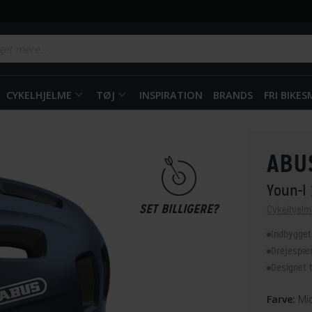
CYKELHJELME
TØJ
INSPIRATION
BRANDS
FRI BIKE
ABU
Youn-I
SET BILLIGERE?
Cykelhjelm
Indbygget
Drejespæn
Designet t
Farve:
Mid