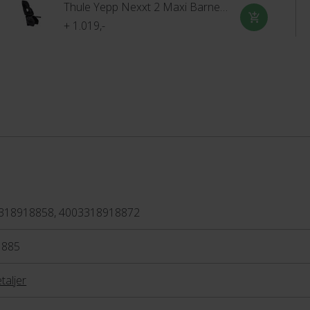
Thule Yepp Nexxt 2 Maxi Barnestol
+ 1.019,-
318918858, 4003318918872
1885
taljer