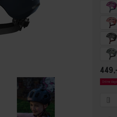
449,
Online dags