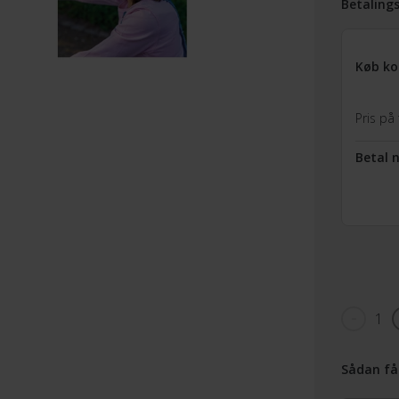
Betaling
Køb ko
Pris på 
Betal 
1
Sådan få