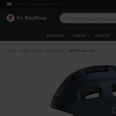
FRI FRAGT VED KØB OVER 499 KR.*
ELCYKLER
CYKLER
UDSTYR
Hjem
Udstyr
Til dig
Cykelhjelme
ABUS Youn-I 2.0
>
>
>
>