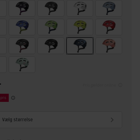
-
Pris gælder online
pris
Vælg størrelse