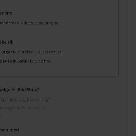
online
endt status
Ukendt leveringstid
i butik
 lager i
0 butikker -
Se lagerstatus
lev i din butik
-
Log ind her
ælge Fri BikeShop?
h på hjelme og beklædning*
vering på ordrer over 499,-
k
men med