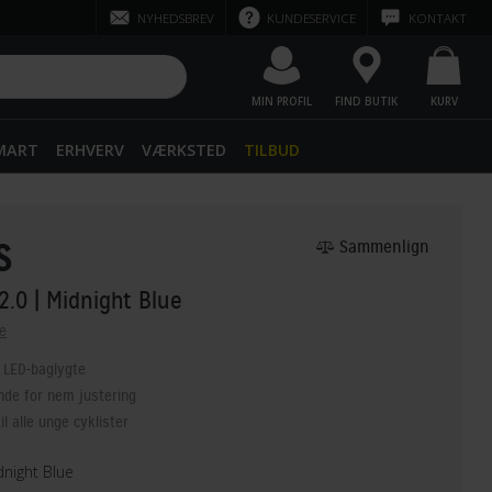
NYHEDSBREV
KUNDESERVICE
KONTAKT
MIN PROFIL
FIND BUTIK
KURV
SMART
ERHVERV
VÆRKSTED
TILBUD
S
Sammenlign
 2.0
| Midnight Blue
e
 LED-baglygte
de for nem justering
il alle unge cyklister
night Blue