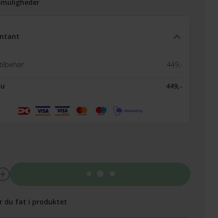
smuligheder
ntant
tilbehør
449,-
nu
449,-
Tilføj til kurv
r du fat i produktet