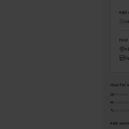
Køb 
Uk
Find 
På
Op
Hvorfor v
Prismatc
Gratis le
Byt i buti
Køb sam