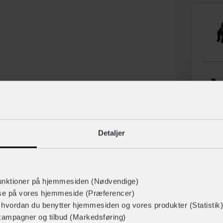
Detaljer
unktioner på hjemmesiden (Nødvendige)
Tilbehør
lse på vores hjemmeside (Præferencer)
r hvordan du benytter hjemmesiden og vores produkter (Statistik)
kampagner og tilbud (Markedsføring)