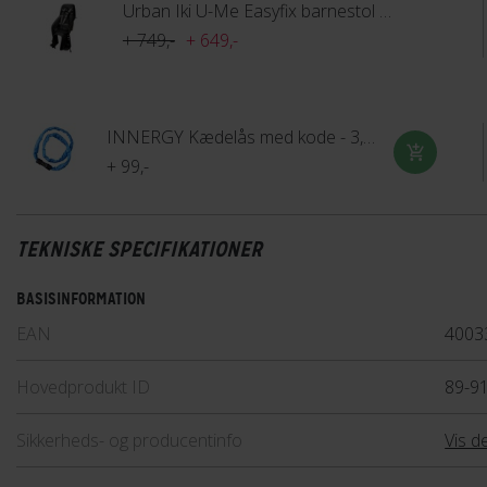
Urban Iki U-Me Easyfix barnestol til bagagebærer
+ 749,-
+ 649,-
INNERGY Kædelås med kode - 3,5 mm x 90 cm
+ 99,-
TEKNISKE SPECIFIKATIONER
BASISINFORMATION
EAN
4003
Hovedprodukt ID
89-9
Sikkerheds- og producentinfo
Vis de