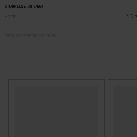
STØRRELSE OG VÆGT
Vægt
240 
TEKNISKE SPECIFIKATIONER
Høj synlighed
Nej
Indbygget lygte
Ja
Integreret ørevarmer
Nej
Lukkesystem
Klik
MIPS
Nej
NTA-godkendt
Nej
Velegnet til hestehale
Nej