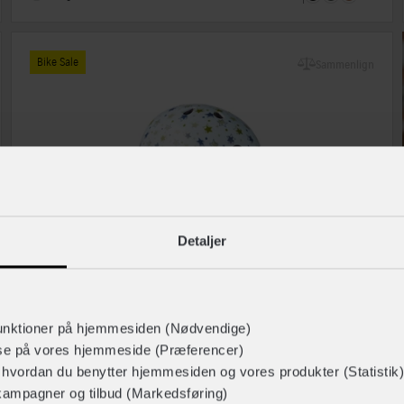
Bike Sale
Sammenlign
Detaljer
unktioner på hjemmesiden (Nødvendige)
INNERGY+
lse på vores hjemmeside (Præferencer)
Flow Mini cykelhjelm
r hvordan du benytter hjemmesiden og vores produkter (Statistik)
kampagner og tilbud (Markedsføring)
Lukkesystem
Klikspænde