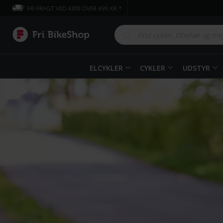
FRI FRAGT VED KØB OVER 499 KR.*
ELCYKLER
CYKLER
UDSTYR