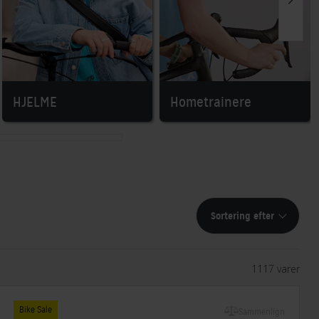
HJELME
Hometrainere
Sortering efter
1117 varer
Bike Sale
Sammenlign