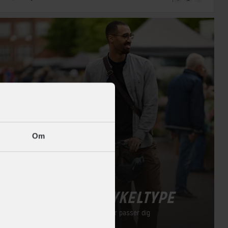
Om
FIND DIN CYKELTYPE
Find den cykel der passer dig