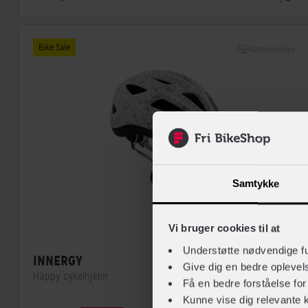
Bike Sale
Sammenlign
Samtykke
Vi bruger cookies til at
Understøtte nødvendige f
INNERGY
Give dig en bedre opleve
Happy cykelhjelm
Få en bedre forståelse fo
Kunne vise dig relevante 
Lukkesystem
Klikspænde