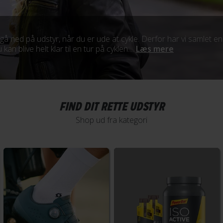
 gå ned på udstyr, når du er ude at cykle. Derfor har vi samlet en
 kan blive helt klar til en tur på cyklen....
Læs mere
FIND DIT RETTE UDSTYR
Shop ud fra kategori