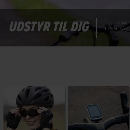
UDSTYR TIL DIG
Du skal ikke
udstyr, så du