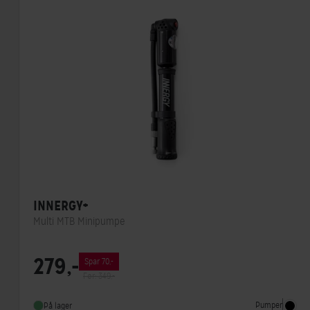
INNERGY+
Multi MTB Minipumpe
Ventiltype
Presta,Dunlop,Schrader
279,-
Spar 70,-
Før: 349,-
Pumper
På lager