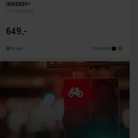
INNERGY+
Lux cykelhjelm
MIPS
Nej
649,-
Indbygget lygte
Ja
NTA-godkendt
Nej
Cykelhjelme
På lager