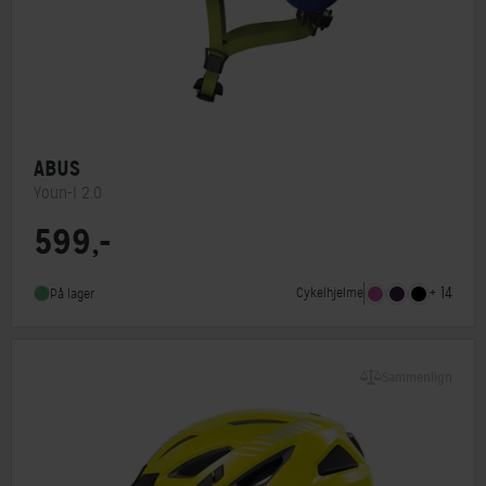
ABUS
Youn-I 2.0
599,-
Lukkesystem
Klikspænde
MIPS
Nej
+ 14
Cykelhjelme
På lager
Indbygget lygte
Ja
Sammenlign