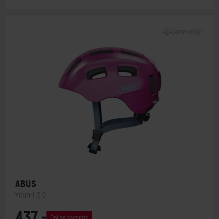
Sammenlign
ABUS
Youn-I 2.0
437,-
Lukkesystem
Klikspænde
Online dagspris