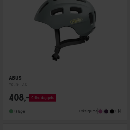
ABUS
Youn-I 2.0
408,-
Lukkesystem
Klikspænde
Online dagspris
MIPS
Nej
+ 14
Cykelhjelme
På lager
Indbygget lygte
Ja