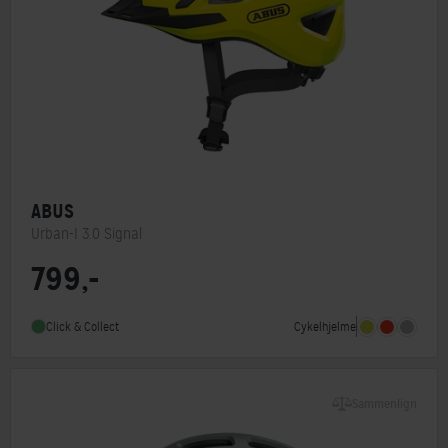
ABUS
Urban-I 3.0 Signal
799,-
MIPS
Nej
Indbygget lygte
Ja
Cykelhjelme
Click & Collect
Sammenlign