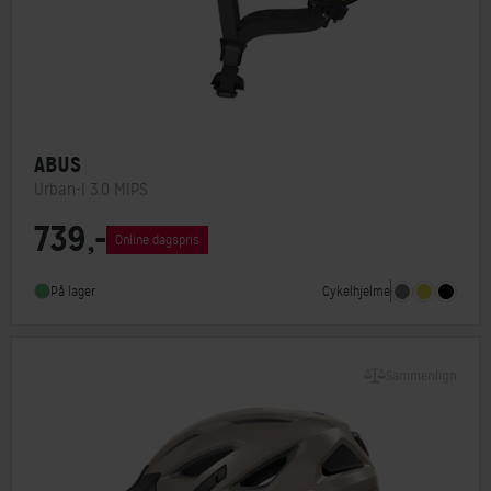
ABUS
Urban-I 3.0 MIPS
739,-
MIPS
Ja
Online dagspris
Indbygget lygte
Ja
Cykelhjelme
På lager
Sammenlign