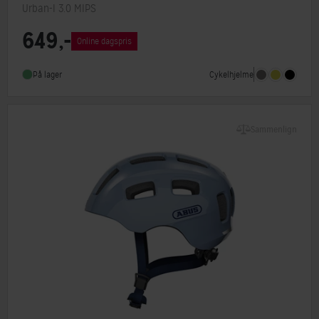
Urban-I 3.0 MIPS
649,-
MIPS
Ja
Online dagspris
Indbygget lygte
Ja
Cykelhjelme
På lager
Sammenlign