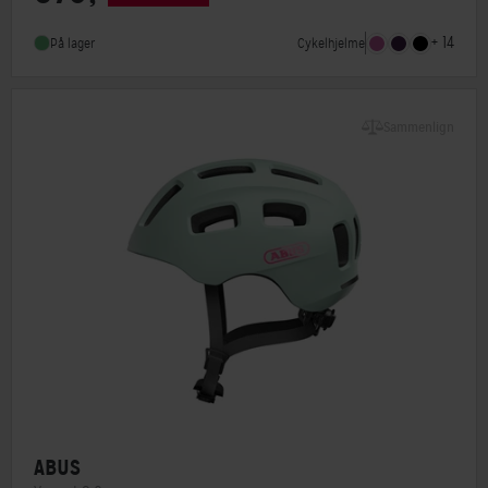
MIPS
Nej
+ 14
Cykelhjelme
På lager
Indbygget lygte
Ja
Sammenlign
ABUS