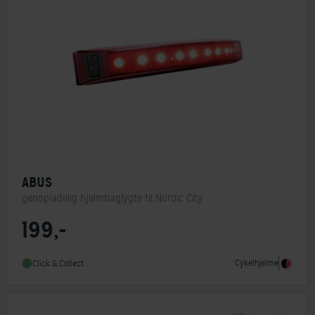
ABUS
genopladelig hjelmbaglygte til Nordic City
199,-
MIPS
Nej
Indbygget lygte
Ja
Cykelhjelme
Click & Collect