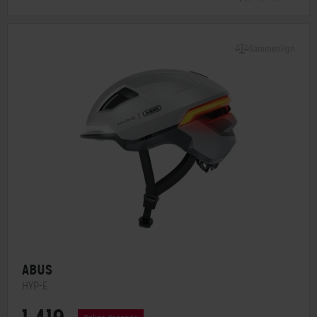
NTA-godkendt
Ja
Sammenlign
ABUS
HYP-E