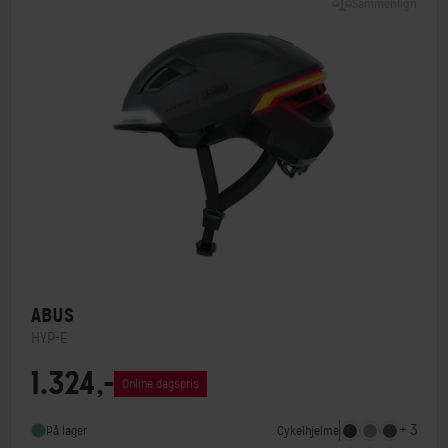
Sammenlign
ABUS
HYP-E
1.324,-
MIPS
Nej
Online dagspris
Indbygget lygte
Ja
+ 3
Cykelhjelme
På lager
NTA-godkendt
Ja