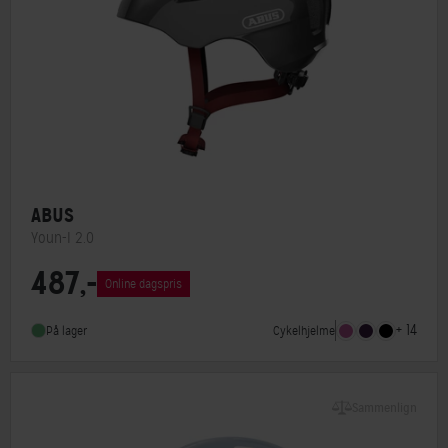
ABUS
Youn-I 2.0
487,-
Lukkesystem
Klikspænde
Online dagspris
MIPS
Nej
+ 14
Cykelhjelme
På lager
Indbygget lygte
Ja
Sammenlign