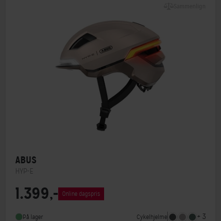
Sammenlign
ABUS
HYP-E
1.399,-
MIPS
Nej
Online dagspris
Indbygget lygte
Ja
+ 3
Cykelhjelme
På lager