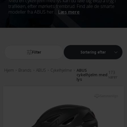
Med en cykelhjelm med lys kan du føle dig ekstra tryg i
trafikken, efter mørkets frembrud. Find alle de smarte
modeller fra ABUS her....
Læs mere
Filter
Sortering efter
Hjem
Brands
ABUS
Cykelhjelme
ABUS
>
>
>
>
173
cykelhjelm med
varer
lys
Sammenlign