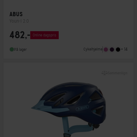
ABUS
Youn-I 2.0
482,-
Lukkesystem
Klikspænde
Online dagspris
MIPS
Nej
+ 14
Cykelhjelme
På lager
Indbygget lygte
Ja
Sammenlign