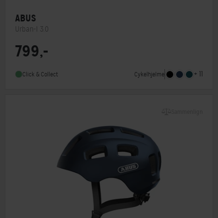
ABUS
Urban-I 3.0
799,-
MIPS
Nej
Indbygget lygte
Ja
+ 11
Cykelhjelme
Click & Collect
Sammenlign