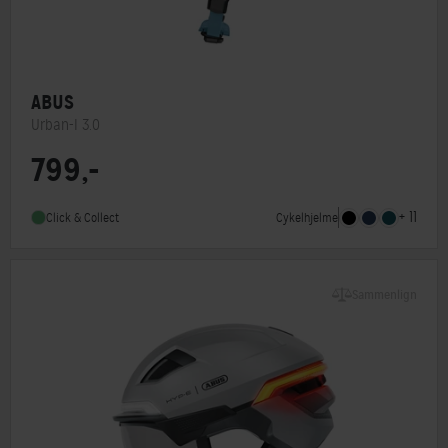
ABUS
Urban-I 3.0
799,-
MIPS
Nej
Indbygget lygte
Ja
+ 11
Cykelhjelme
Click & Collect
Sammenlign