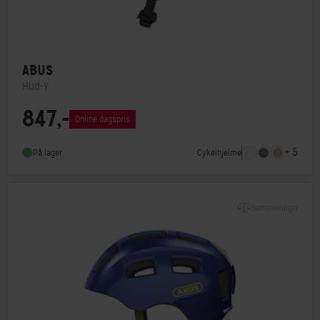
ABUS
Hud-Y
847,-
MIPS
Nej
Online dagspris
Indbygget lygte
Ja
+ 5
Cykelhjelme
På lager
NTA-godkendt
Nej
Sammenlign