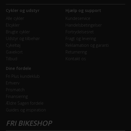
Cykler og udstyr
Hjælp og support
Alle cykler
Kundeservice
Elcykler
Handelsbetingelser
Brugte cykler
Fortrydelsesret
Udstyr og tilbehør
Fragt og levering
Cykeltøj
Reklamation og garanti
Gavekort
Returnering
Tilbud
Kontakt os
Dine fordele
Fri Plus kundeklub
Erhverv
Prismatch
Finansiering
Ældre Sagen fordele
Guides og inspiration