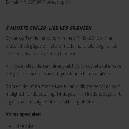
E-mail: info6270@fribikeshop.dk
KVALITETS CYKLER, LIGE VED GRÆNSEN
Cykler og Tønder er synonym med Fri BikeShop. Vi er
placeret på gågaden i store moderne lokaler, og har et
kæmpe udvalg af cykler og tilbehør.
Vi tilbyder desuden en lånecykel, hvis din cykel skulle have
brug for service af vores faguddannede mekanikere.
Som en del af en større kæde kan vi tilbyde services som
mulighed for delbetaling, 14 dages Fri Tilfredshedsgaranti
og et stort udvalg i kvalitets cykler og tilbehør.
Vores specialer:
Lånecykel