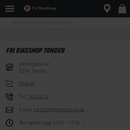
FRI BIKESHOP TØNDER
Vestergade 42
6270, Tønder
Find vej
Tel:
74723672
E-mail:
info6270@fribikeshop.dk
Åbningstid i dag: 10:00 - 17:30