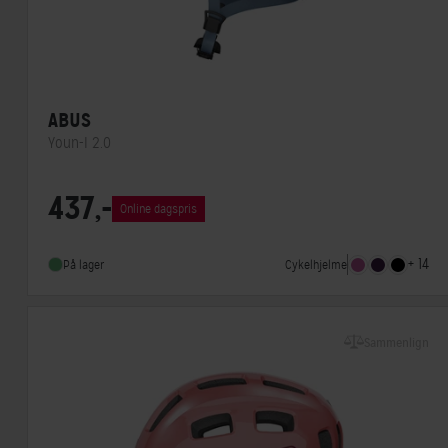
ABUS
Youn-I 2.0
Lukkesystem
Klikspænde
437,-
Online dagspris
MIPS
Nej
Indbygget lygte
Ja
+ 14
Cykelhjelme
På lager
Sammenlign