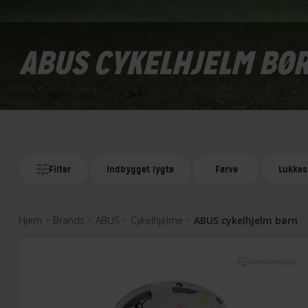
ABUS CYKELHJELM BØ
Filter
Indbygget lygte
Farve
Lukke
Hjem
Brands
ABUS
Cykelhjelme
ABUS cykelhjelm børn
>
>
>
>
Sammenlign