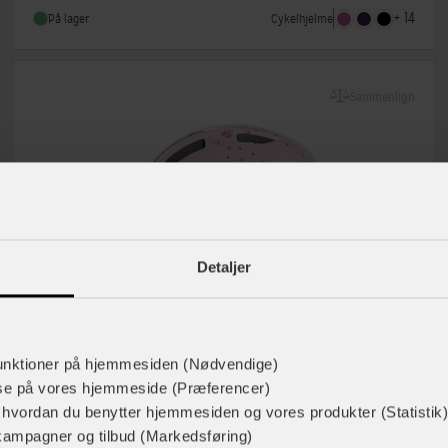
Indbygget lygte
Ja
+ 14
Cykelhjelme
På lager
Sammenlign
Detaljer
unktioner på hjemmesiden (Nødvendige)
lse på vores hjemmeside (Præferencer)
ABUS
r hvordan du benytter hjemmesiden og vores produkter (Statistik)
Smiley 3.0
kampagner og tilbud (Markedsføring)