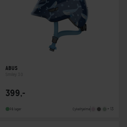
ABUS
Smiley 3.0
Lukkesystem
Klikspænde
399,-
MIPS
Nej
Indbygget lygte
Nej
+ 13
Cykelhjelme
På lager