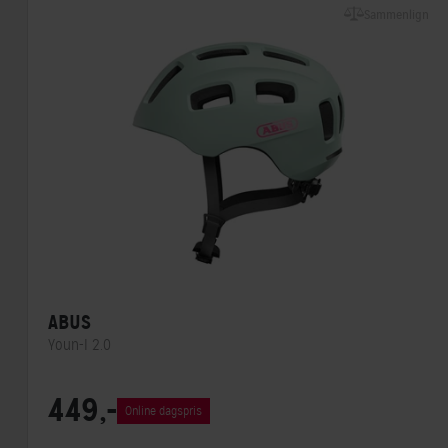
Sammenlign
ABUS
Youn-I 2.0
Lukkesystem
Klikspænde
449,-
Online dagspris
MIPS
Nej