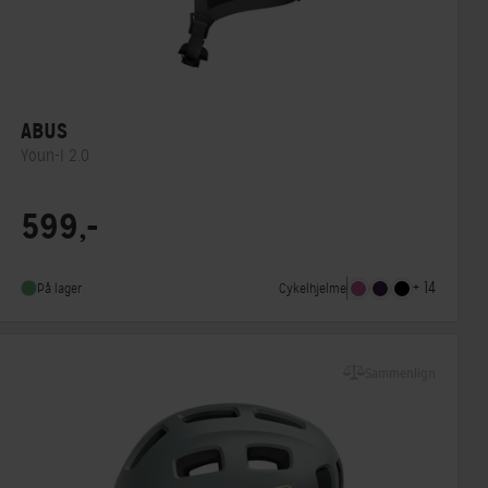
ABUS
Youn-I 2.0
Lukkesystem
Klikspænde
599,-
MIPS
Nej
Indbygget lygte
Ja
+ 14
Cykelhjelme
På lager
Sammenlign