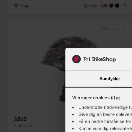
Indbygget lygte
Ja
+ 14
Cykelhjelme
På lager
Sammenlign
Samtykke
Vi bruger cookies til at
Understøtte nødvendige f
Give dig en bedre opleve
ABUS
Få en bedre forståelse fo
Smiley 3.0
Kunne vise dig relevante 