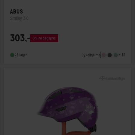
ABUS
Smiley 3.0
Lukkesystem
Klikspænde
303,-
Online dagspris
MIPS
Nej
Indbygget lygte
Nej
+ 13
Cykelhjelme
På lager
Sammenlign