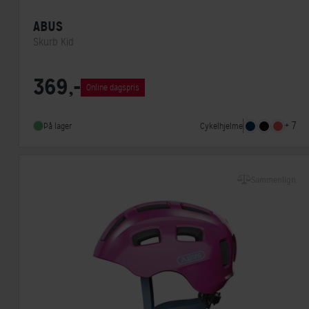
ABUS
Skurb Kid
Lukkesystem
Klikspænde
369,-
Online dagspris
MIPS
Nej
Indbygget lygte
Nej
+ 7
Cykelhjelme
På lager
Sammenlign