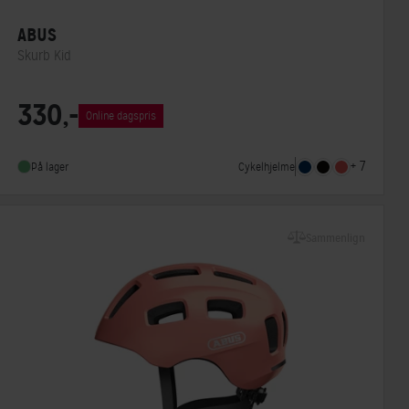
ABUS
Skurb Kid
Lukkesystem
Klikspænde
330,-
Online dagspris
MIPS
Nej
Indbygget lygte
Nej
+ 7
Cykelhjelme
På lager
Sammenlign