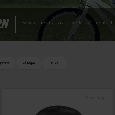
RN
Se vores udvalg af smarte og sikre cykelhjelme til bø
system
På lager
MIPS
Sammenlign