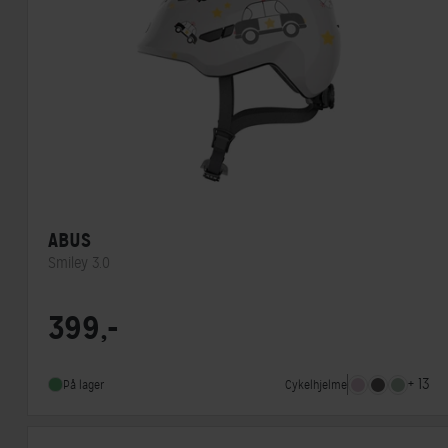
ABUS
Smiley 3.0
Lukkesystem
Klikspænde
399,-
MIPS
Nej
Indbygget lygte
Nej
+ 13
Cykelhjelme
På lager