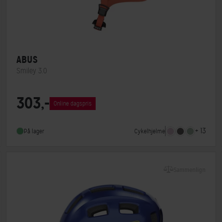
ABUS
Smiley 3.0
Lukkesystem
Klikspænde
303,-
Online dagspris
MIPS
Nej
Indbygget lygte
Nej
+ 13
Cykelhjelme
På lager
Sammenlign