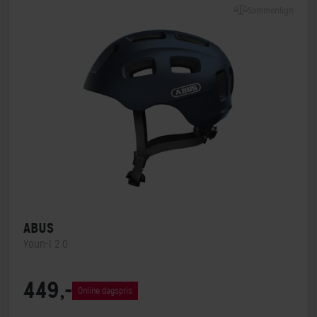
Sammenlign
ABUS
Youn-I 2.0
Lukkesystem
Klikspænde
449,-
Online dagspris
MIPS
Nej