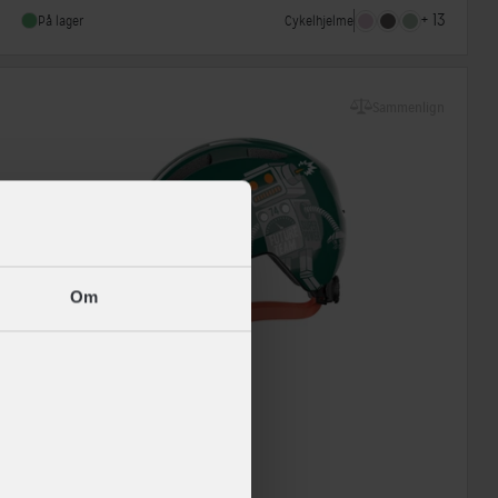
Indbygget lygte
Nej
+ 13
Cykelhjelme
På lager
Sammenlign
Om
ABUS
Smiley 3.0