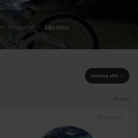
rn, fra tyske ABUS....
Læs mere
Sortering efter
94 varer
Sammenlign