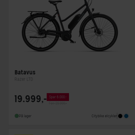
Batavus
Razer LTD
Motorplacering
Centermotor
19.999,-
Spar 6.000,-
Steltype
Lav indstigning
Før: 25.999,-
Stelmateriale
Aluminium
Citybike elcykler
På lager