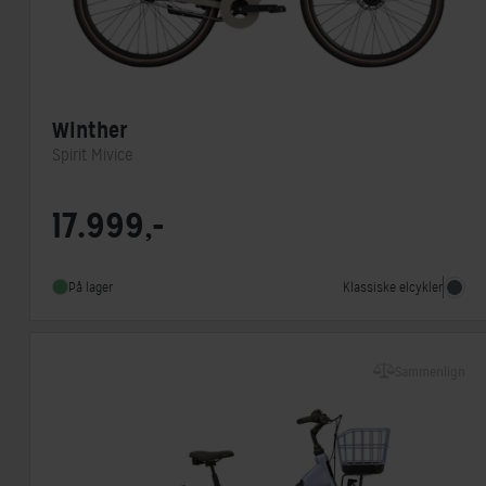
Winther
Spirit Mivice
Motorplacering
Forhjulsmotor
17.999,-
Steltype
Lav indstigning
Stelmateriale
Aluminium
Klassiske elcykler
På lager
Sammenlign