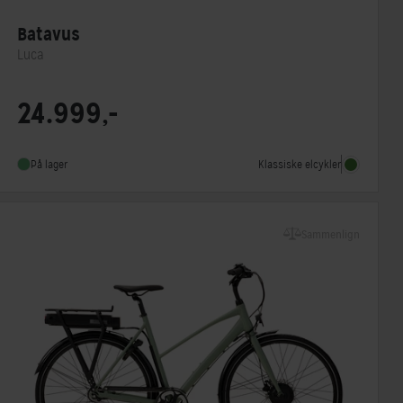
Batavus
Luca
Motorplacering
Centermotor
24.999,-
Steltype
Lav indstigning
Stelmateriale
Aluminium
Klassiske elcykler
På lager
Sammenlign