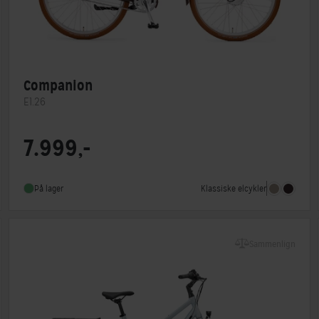
Companion
E1.26
Motorplacering
Forhjulsmotor
7.999,-
Steltype
Lav indstigning
Stelmateriale
Aluminium
Klassiske elcykler
På lager
Sammenlign