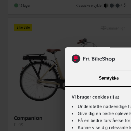
Stelmateriale
Aluminium
+ 3
Klassiske elcykler
På lager
Bike Sale
Sammenlign
Samtykke
Vi bruger cookies til at
Understøtte nødvendige f
Give dig en bedre opleve
Companion
Få en bedre forståelse fo
E1.0S
Kunne vise dig relevante 