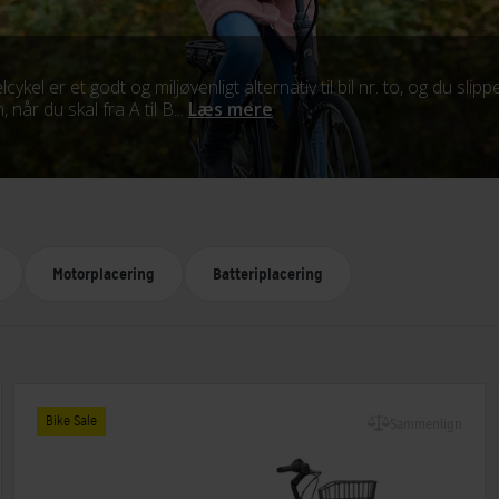
ykel er et godt og miljøvenligt alternativ til bil nr. to, og du slip
når du skal fra A til B...
Læs mere
Motorplacering
Batteriplacering
Bike Sale
Sammenlign