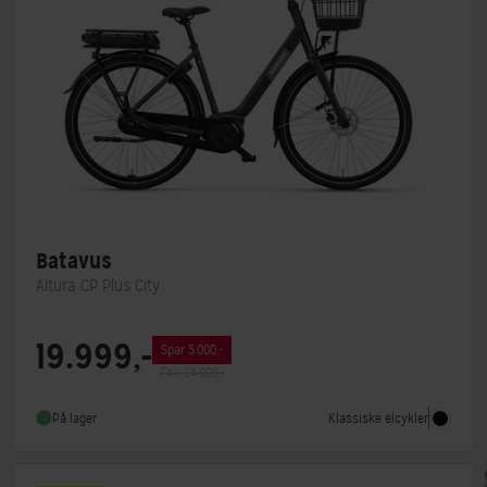
Batavus
Altura CP Plus City
Motorplacering
Centermotor
19.999,-
Spar 5.000,-
Steltype
Lav indstigning
Før: 24.999,-
Stelmateriale
Aluminium
Klassiske elcykler
På lager