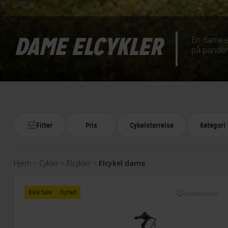
DAME ELCYKLER
En dame elc
på panden, 
Filter
Pris
Cykelstørrelse
Kategori
Hjem
Cykler
Elcykler
Elcykel dame
>
>
>
Bike Sale
Nyhed
Sammenlign