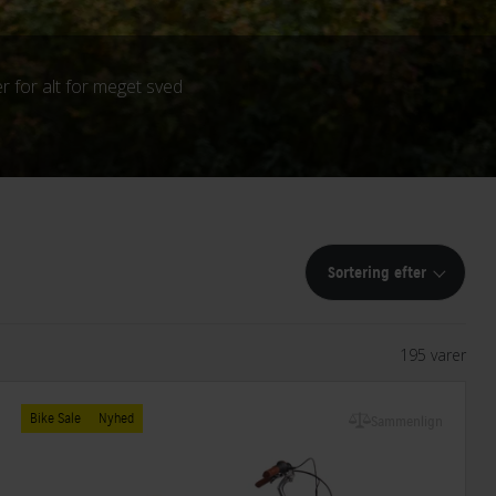
per for alt for meget sved
Sortering efter
195 varer
Bike Sale
Nyhed
Sammenlign