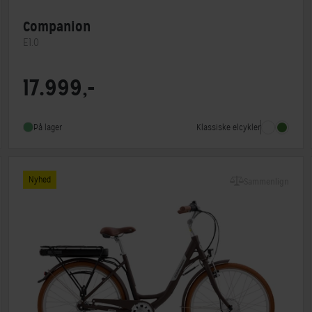
Companion
E1.0
Motorplacering
Forhjulsmotor
17.999,-
Steltype
Lav indstigning
Stelmateriale
Aluminium
Klassiske elcykler
På lager
Nyhed
Sammenlign