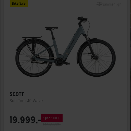
Bike Sale
Sammenlign
SCOTT
Sub Tour 40 Wave
Motorplacering
Centermotor
19.999,-
Spar 6.000,-
Stelmateriale
Aluminium
Før: 25.999,-