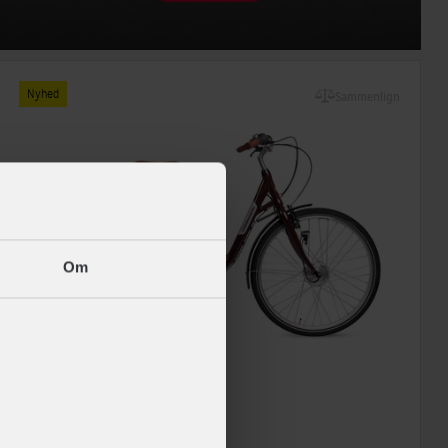
Nyhed
Sammenlign
Om
Companion
E1.0S