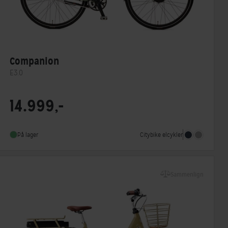
Companion
E3.0
Motorplacering
Forhjulsmotor
14.999,-
Steltype
Lav indstigning
Stelmateriale
Aluminium
Citybike elcykler
På lager
Sammenlign