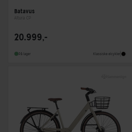
Batavus
Altura CP
Motorplacering
Centermotor
20.999,-
Steltype
Lav indstigning
Stelmateriale
Aluminium
Klassiske elcykler
På lager
Sammenlign