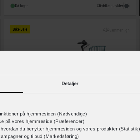
Citybike elcykler
På lager
Bike Sale
Sammenlign
Detaljer
unktioner på hjemmesiden (Nødvendige)
lse på vores hjemmeside (Præferencer)
Batavus
r hvordan du benytter hjemmesiden og vores produkter (Statistik)
Altura CP City
kampagner og tilbud (Markedsføring)